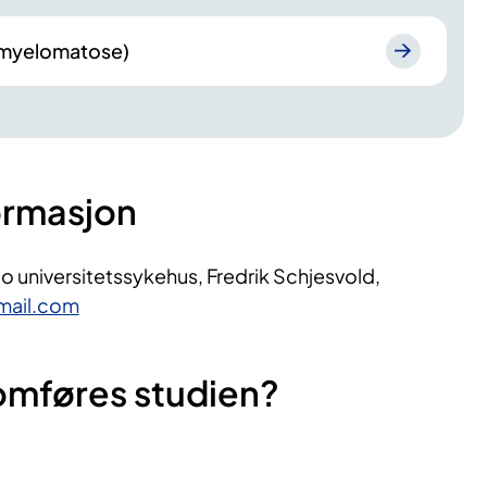
(myelomatose)
ormasjon
o universitetssykehus, Fredrik Schjesvold,
mail.com
omføres studien?