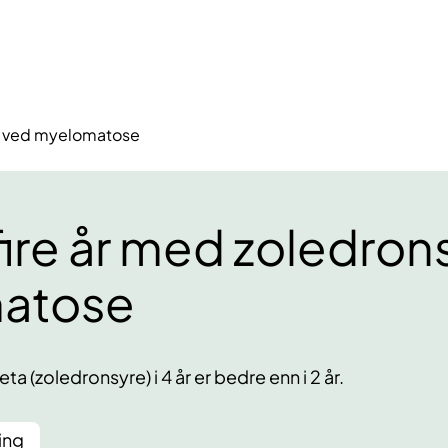
yre ved myelomatose
 fire år med zoledro
atose
ta (zoledronsyre) i 4 år er bedre enn i 2 år.
ing