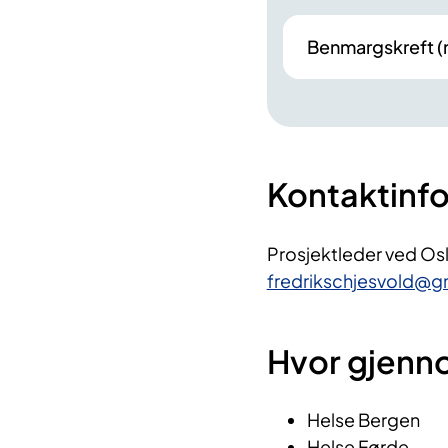
Benmargskreft 
Kontaktinf
Prosjektleder ved Osl
fredrikschjesvold@g
Hvor gjenn
Helse Bergen
Helse Førde