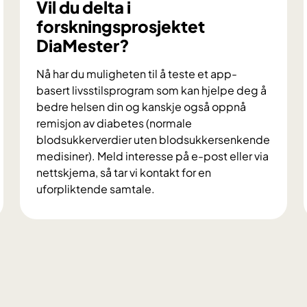
Vil du delta i
forskningsprosjektet
DiaMester?
Nå har du muligheten til å teste et app-
basert livsstilsprogram som kan hjelpe deg å
bedre helsen din og kanskje også oppnå
remisjon av diabetes (normale
blodsukkerverdier uten blodsukkersenkende
medisiner). Meld interesse på e-post eller via
nettskjema, så tar vi kontakt for en
uforpliktende samtale.
V
i
l
d
u
d
e