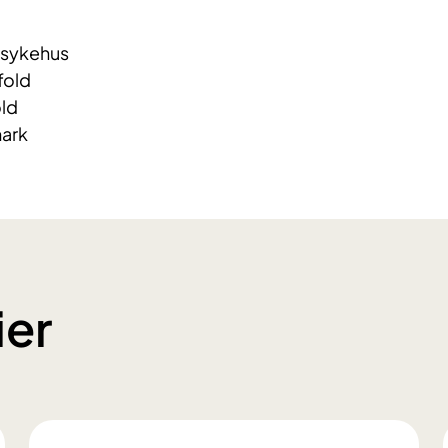
ssykehus
fold
ld
ark
ier