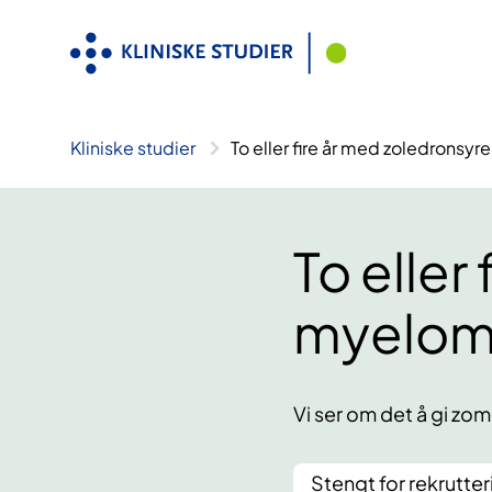
Hopp
til
innhold
Kliniske studier
To eller fire år med zoledrons
To eller
myelom
Vi ser om det å gi zome
Stengt for rekrutter