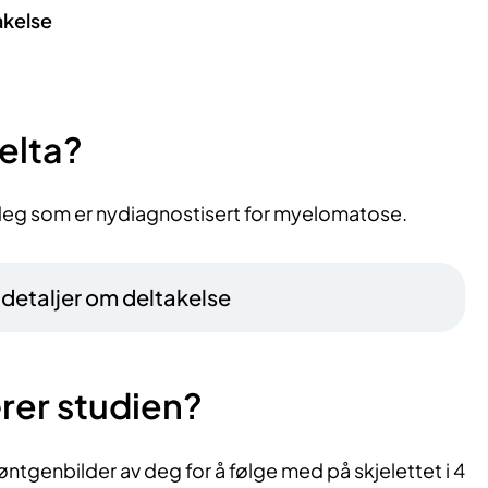
akelse
elta?
 deg som er nydiagnostisert for myelomatose.
– detaljer om deltakelse
rer studien?
øntgenbilder av deg for å følge med på skjelettet i 4