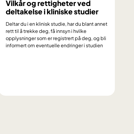
Vilkår og rettigheter ved
deltakelse i kliniske studier
Deltar du i en klinisk studie, har du blant annet
rett til å trekke deg, få innsyn i hvilke
opplysninger som er registrert på deg, og bli
informert om eventuelle endringer i studien
V
i
l
k
å
r
o