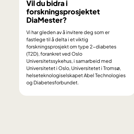
Vil du bidra i
forskningsprosjektet
DiaMester?
Vi har gleden av å invitere deg som er
fastlege til å delta i et viktig
forskningsprosjekt om type 2-diabetes
(T2D), forankret ved Oslo
Universitetssykehus, i samarbeid med
Universitetet i Oslo, Universitetet i Tromsø,
helseteknologiselskapet Abel Technologies
og Diabetesforbundet.
V
i
l
d
u
b
i