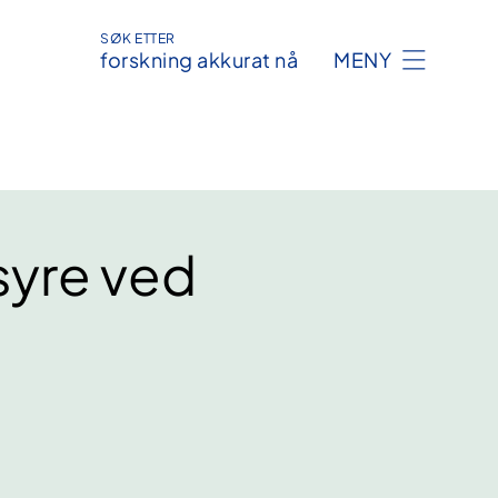
SØK ETTER
forskning akkurat nå
MENY
nsyre ved