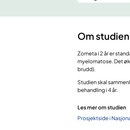
Om studien
Zometa i 2 år er stan
myelomatose. Det øker
brudd).
Studien skal sammenl
behandling i 4 år.
Les mer om studien
Prosjektside i Nasjona