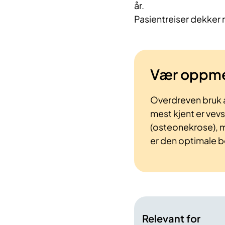
år.
Pasientreiser dekker r
Vær oppm
Overdreven bruk av
mest kjent er vevsh
(osteonekrose), m
er den optimale b
Relevant for