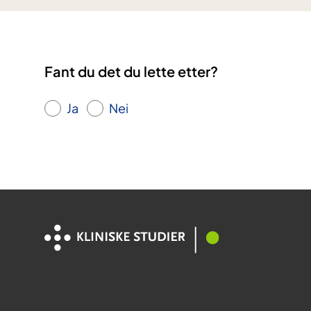
d
r
a
i
Fant du det du lette etter?
f
o
Ja
Nei
r
s
k
n
i
n
g
s
p
r
o
s