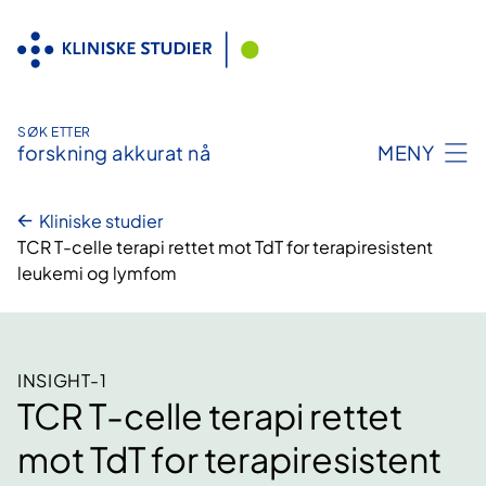
Hopp
til
innhold
SØK ETTER
forskning akkurat nå
MENY
Kliniske studier
TCR T-celle terapi rettet mot TdT for terapiresistent
leukemi og lymfom
INSIGHT-1
TCR T-celle terapi rettet
mot TdT for terapiresistent