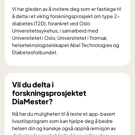
Vi har gleden av å invitere deg som er fastlege til
å delta i et viktig forskningsprosjekt om type 2-
diabetes (T2D), forankret ved Oslo
Universitetssykehus, i samarbeid med
Universitetet i Oslo, Universitetet i Tromsø,
helseteknologiselskapet Abel Technologies og
Diabetesforbundet.
V
i
l
d
Vil du delta i
u
forskningsprosjektet
b
DiaMester?
i
d
Nå har du muligheten til å teste et app-basert
r
livsstilsprogram som kan hjelpe deg å bedre
a
helsen din og kanskje også oppnå remisjon av
i