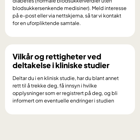
diabetes (normale blodsukkerverdier uten
f
blodsukkersenkende medisiner). Meld interesse
o
på e-post eller via nettskjema, så tar vi kontakt
r
for en uforpliktende samtale.
s
V
k
i
n
l
i
d
Vilkår og rettigheter ved
n
u
deltakelse i kliniske studier
g
d
s
e
Deltar du i en klinisk studie, har du blant annet
p
l
rett til å trekke deg, få innsyn i hvilke
r
t
opplysninger som er registrert på deg, og bli
o
a
informert om eventuelle endringer i studien
s
i
V
j
f
i
e
o
l
k
r
k
t
s
å
e