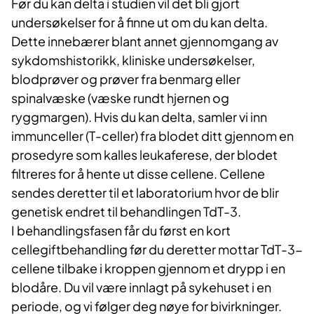
Før du kan delta i studien vil det bli gjort
undersøkelser for å finne ut om du kan delta.
Dette innebærer blant annet gjennomgang av
sykdomshistorikk, kliniske undersøkelser,
blodprøver og prøver fra benmarg eller
spinalvæske (væske rundt hjernen og
ryggmargen). Hvis du kan delta, samler vi inn
immunceller (T-celler) fra blodet ditt gjennom en
prosedyre som kalles leukaferese, der blodet
filtreres for å hente ut disse cellene. Cellene
sendes deretter til et laboratorium hvor de blir
genetisk endret til behandlingen TdT-3.
I behandlingsfasen får du først en kort
cellegiftbehandling før du deretter mottar TdT-3-
cellene tilbake i kroppen gjennom et drypp i en
blodåre. Du vil være innlagt på sykehuset i en
periode, og vi følger deg nøye for bivirkninger.