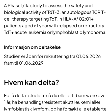
A Phase I/IIa study to assess the safety and
biological activity of TdT-3, an autologous TCR T-
cell therapy targeting TdT, in HLA-A*02:01+
patients aged ≥1 year with relapsed or refractory
TdT+ acute leukemia or lymphoblastic lymphoma.
Informasjon om deltakelse
Studien er åpen for rekruttering fra 01.06.2026
fram til 01.06.2029
Hvem kan delta?
For å delta i studien må du eller ditt barn være over
1 år, ha behandlingsresistent akutt leukemi eller
lymfoblastisk lymfom, og ha forsøkt alle etablerte