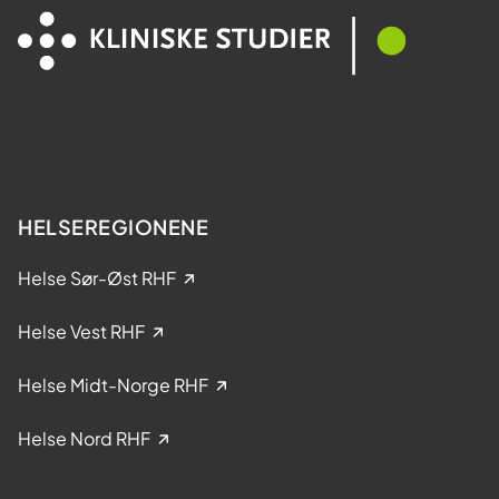
e
M
l
e
t
s
a
t
k
e
e
r
l
?
s
e
HELSEREGIONENE
i
k
Helse Sør-Øst RHF
l
i
Helse Vest RHF
n
i
Helse Midt-Norge RHF
s
k
Helse Nord RHF
e
s