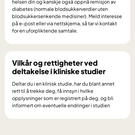
helsen din og kanskje også oppnå remisjon av
i
diabetes (normale blodsukkerverdier uten
f
blodsukkersenkende medisiner). Meld interesse
o
på e-post eller via nettskjema, så tar vi kontakt
r
for en uforpliktende samtale.
s
V
k
i
n
l
i
d
Vilkår og rettigheter ved
n
u
deltakelse i kliniske studier
g
d
s
e
Deltar du i en klinisk studie, har du blant annet
p
l
rett til å trekke deg, få innsyn i hvilke
r
t
opplysninger som er registrert på deg, og bli
o
a
informert om eventuelle endringer i studien
s
i
V
j
f
i
e
o
l
k
r
k