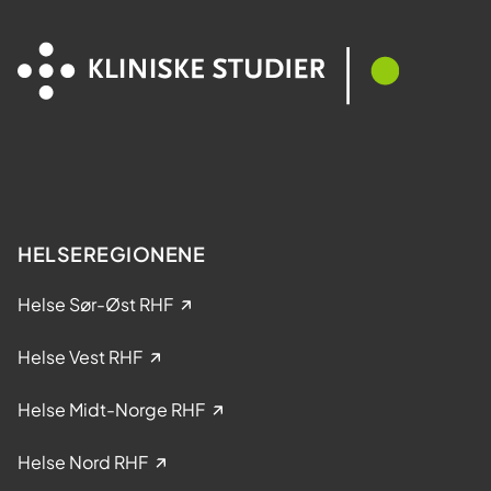
d
a
e
M
l
e
t
s
a
t
k
e
e
r
l
?
s
e
HELSEREGIONENE
i
k
Helse Sør-Øst RHF
l
i
Helse Vest RHF
n
i
Helse Midt-Norge RHF
s
k
Helse Nord RHF
e