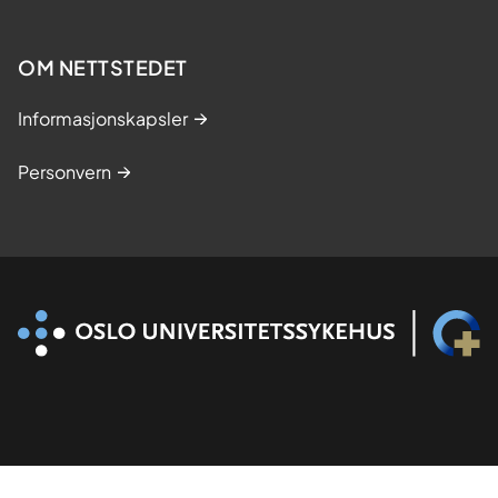
s
t
OM NETTSTEDET
u
d
Informasjonskapsler
i
e
Personvern
r