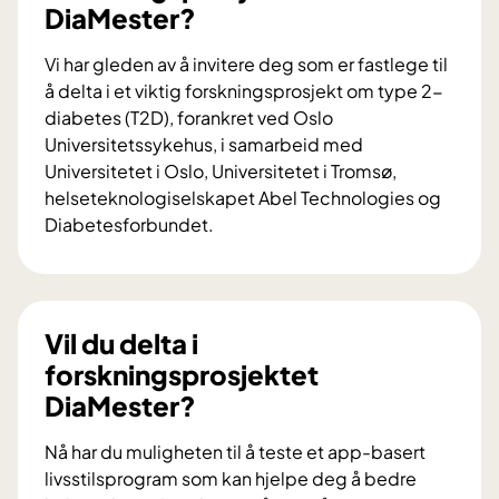
DiaMester?
Vi har gleden av å invitere deg som er fastlege til
å delta i et viktig forskningsprosjekt om type 2-
diabetes (T2D), forankret ved Oslo
Universitetssykehus, i samarbeid med
Universitetet i Oslo, Universitetet i Tromsø,
helseteknologiselskapet Abel Technologies og
Diabetesforbundet.
V
i
l
d
Vil du delta i
u
forskningsprosjektet
b
DiaMester?
i
d
Nå har du muligheten til å teste et app-basert
r
livsstilsprogram som kan hjelpe deg å bedre
a