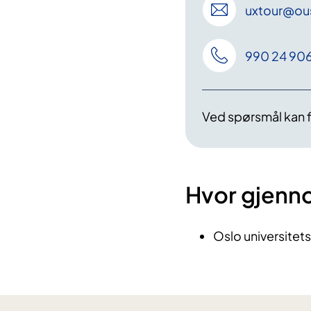
uxtour
@ou
990 24 90
Ved spørsmål kan f
Hvor gjenn
Oslo universitet