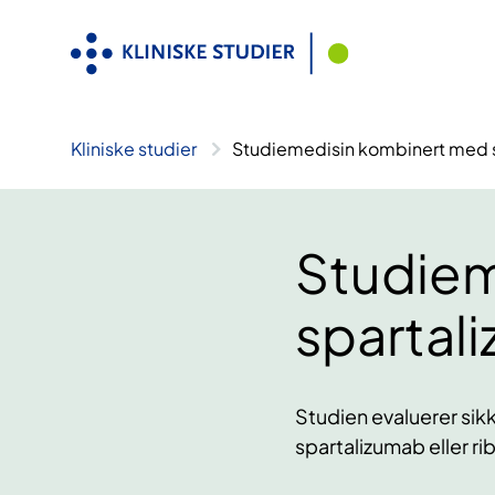
Hopp
til
innhold
Kliniske studier
Studiemedisin kombinert med sp
Studiem
spartali
Studien evaluerer sik
spartalizumab eller r