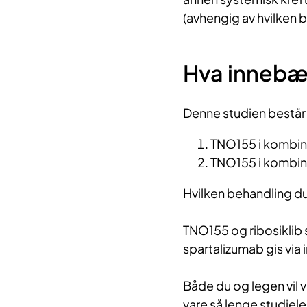
(avhengig av hvilken b
Hva innebæ
Denne studien består
TNO155 i kombin
TNO155 i kombina
Hvilken behandling du 
T
NO155 og ribosiklib 
spartalizumab gis via 
Både du og legen vil vi
vare så lenge studiel