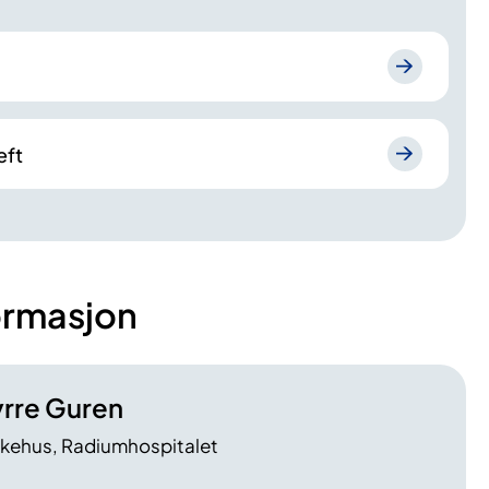
eft
ormasjon
yrre Guren
ykehus, Radiumhospitalet