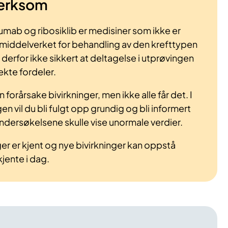
erksom
umab og ribosiklib er medisiner som ikke er
middelverket for behandling av den krefttypen
 derfor ikke sikkert at deltagelse i utprøvingen
ekte fordeler.
 forårsake bivirkninger, men ikke alle får det. I
en vil du bli fulgt opp grundig og bli informert
dersøkelsene skulle vise unormale verdier.
nger er kjent og nye bivirkninger kan oppstå
jente i dag.