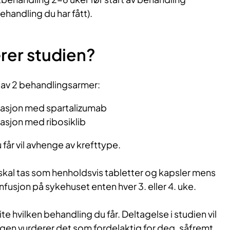
ehandling du har fått).
rer studien?
 av 2 behandlingsarmer:
asjon med spartalizumab
sjon med ribosiklib
får vil avhenge av krefttype.
skal tas som henholdsvis tabletter og kapsler mens
infusjon på sykehuset enten hver 3. eller 4. uke.
te hvilken behandling du får. Deltagelse i studien vil
egen vurderer det som fordelaktig for deg, såfremt