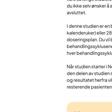
du ikke selv ønsker å a
avsluttet.
I denne s
tudien er en
kalenderuker) eller 2
doseringsplan. Du vil
behandlingssyklusene,
hver behandlingssykl
Når studien starter i N
den delen av studien 
og resultatet herfra v
resterende pasientene