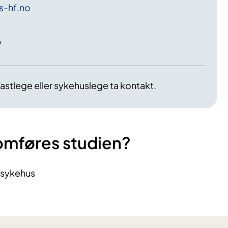
s-hf
.no
6
astlege eller sykehuslege ta kontakt.
omføres studien?
ssykehus