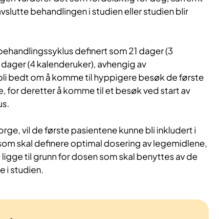
vslutte behandlingen i studien eller studien blir
 behandlingssyklus definert som 21 dager (3
8 dager (4 kalenderuker), avhengig av
 bli bedt om å komme til hyppigere besøk de første
 for deretter å komme til et besøk ved start av
us.
orge, vil de første pasientene kunne bli inkludert i
som skal definere optimal dosering av legemidlene,
il ligge til grunn for dosen som skal benyttes av de
 i studien.