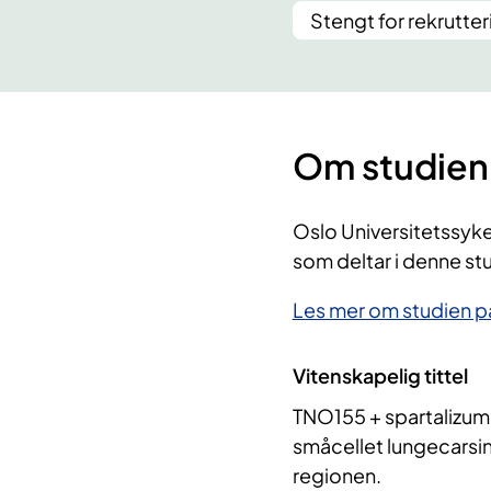
Stengt for rekrutter
Om studien
Oslo Universitetssyk
som deltar i denne st
Les mer om studien på
Vitenskapelig tittel
TNO155 + spartalizumab
småcellet lungecarsin
regionen.