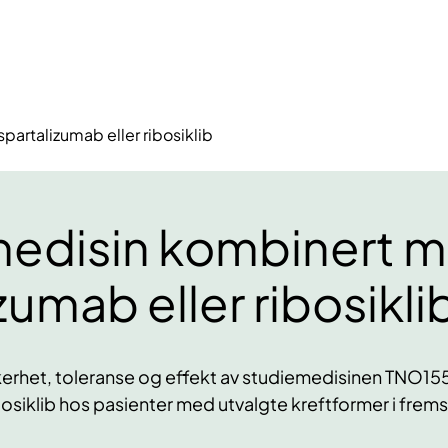
artalizumab eller ribosiklib
edisin kombinert 
zumab eller ribosikli
kerhet, toleranse og effekt av studiemedisinen TNO1
ibosiklib hos pasienter med utvalgte kreftformer i fre