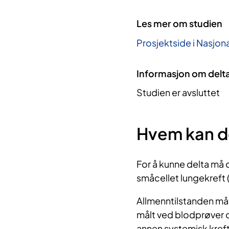
Les mer om studien
Prosjektside i Nasjona
Informasjon om delt
Studien er avsluttet
Hvem kan d
For å kunne delta må 
småcellet lungekreft 
Allmenntilstanden må 
målt ved blodprøver o
annen systemisk kreft