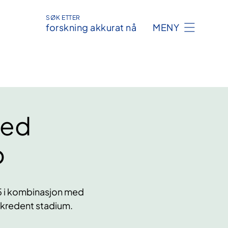
SØK ETTER
forskning akkurat nå
MENY
med
b
55 i kombinasjon med
mskredent stadium.