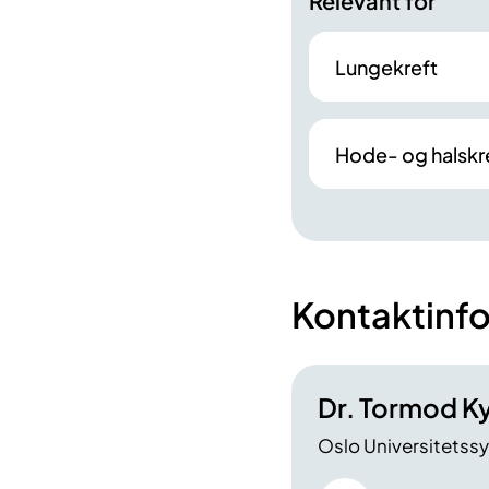
Relevant for
Lungekreft
Hode- og halskr
Kontaktinf
Dr. Tormod K
Oslo Universitetss