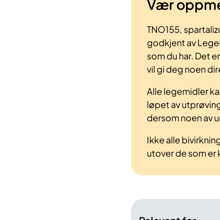
Vær oppm
TN
O155, spartaliz
godkjent av Lege
som du har. Det er
vil gi deg noen dir
Alle legemidler kan
løpet av utprøving
dersom noen av un
Ikke alle bivirkni
utover de som er k