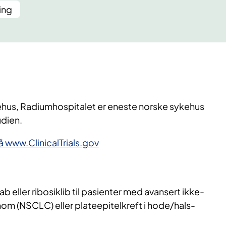
ing
ehus, Radiumhospitalet er eneste norske sykehus
udien.
 www.ClinicalTrials.gov
 eller ribosiklib til pasienter med avansert ikke-
om (NSCLC) eller plateepitelkreft i hode/hals-