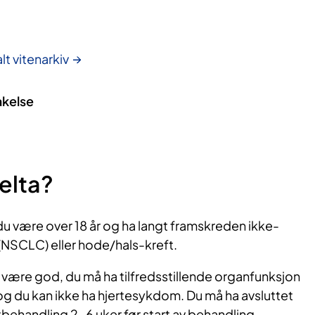
lt vitenarkiv
akelse
elta?
du være over 18 år og ha langt framskreden ikke-
(NSCLC) eller hode/hals-kreft.
være god, du må ha tilfredsstillende organfunksjon
g du kan ikke ha hjertesykdom. Du må ha avsluttet
behandling 2-6 uker før start av behandling