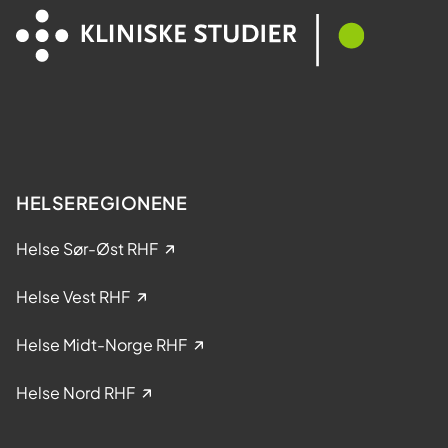
M
l
e
t
s
a
t
k
e
e
r
l
?
s
e
HELSEREGIONENE
i
k
Helse Sør-Øst RHF
l
i
Helse Vest RHF
n
i
Helse Midt-Norge RHF
s
k
Helse Nord RHF
e
s