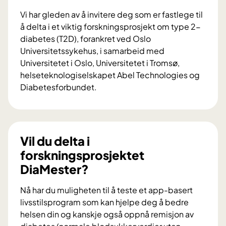
Vi har gleden av å invitere deg som er fastlege til
å delta i et viktig forskningsprosjekt om type 2-
diabetes (T2D), forankret ved Oslo
Universitetssykehus, i samarbeid med
Universitetet i Oslo, Universitetet i Tromsø,
helseteknologiselskapet Abel Technologies og
Diabetesforbundet.
V
i
l
d
Vil du delta i
u
forskningsprosjektet
b
DiaMester?
i
d
Nå har du muligheten til å teste et app-basert
r
livsstilsprogram som kan hjelpe deg å bedre
a
helsen din og kanskje også oppnå remisjon av
i