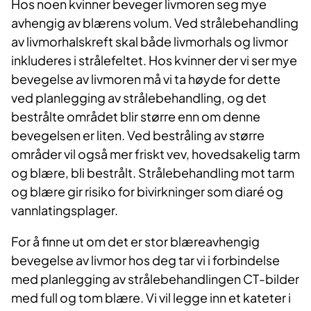
Hos noen kvinner beveger livmoren seg mye
avhengig av blærens volum. Ved strålebehandling
av livmorhalskreft skal både livmorhals og livmor
inkluderes i strålefeltet. Hos kvinner der vi ser mye
bevegelse av livmoren må vi ta høyde for dette
ved planlegging av strålebehandling, og det
bestrålte området blir større enn om denne
bevegelsen er liten. Ved bestråling av større
områder vil også mer friskt vev, hovedsakelig tarm
og blære, bli bestrålt. Strålebehandling mot tarm
og blære gir risiko for bivirkninger som diaré og
vannlatingsplager.
For å finne ut om det er stor blæreavhengig
bevegelse av livmor hos deg tar vi i forbindelse
med planlegging av strålebehandlingen CT-bilder
med full og tom blære. Vi vil legge inn et kateter i