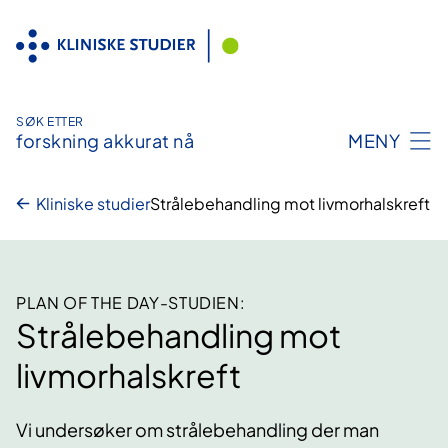
Hopp
til
innhold
SØK ETTER
forskning akkurat nå
MENY
Kliniske studier
Strålebehandling mot livmorhalskreft
PLAN OF THE DAY-STUDIEN:
Strålebehandling mot
livmorhalskreft
Vi undersøker om strålebehandling der man