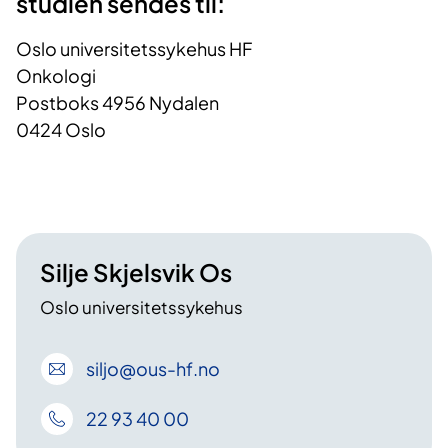
studien sendes til:
Oslo universitetssykehus HF
Onkologi
Postboks 4956 Nydalen
0424 Oslo
Silje Skjelsvik Os
Oslo universitetssykehus
siljo
@ous-hf
.no
22 93 40 00