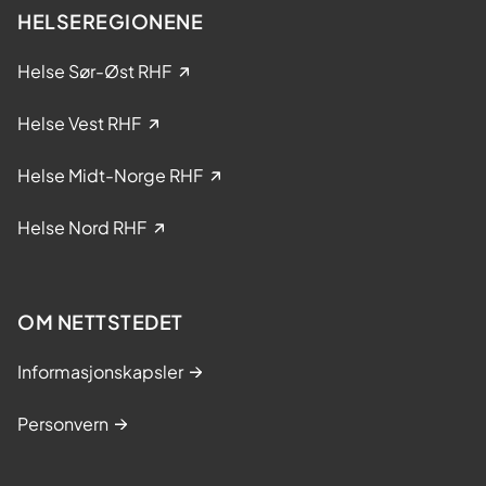
e
HELSEREGIONENE
i
k
Helse Sør-Øst RHF
l
i
Helse Vest RHF
n
i
Helse Midt-Norge RHF
s
k
Helse Nord RHF
e
s
t
OM NETTSTEDET
u
d
Informasjonskapsler
i
e
Personvern
r