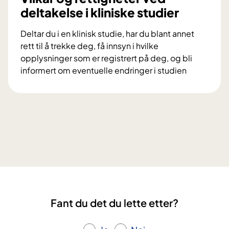
u
deltakelse i kliniske studier
g
d
s
e
Deltar du i en klinisk studie, har du blant annet
p
l
rett til å trekke deg, få innsyn i hvilke
r
t
opplysninger som er registrert på deg, og bli
o
a
informert om eventuelle endringer i studien
s
i
V
j
f
i
e
o
l
k
r
k
t
s
å
e
k
r
t
n
o
D
i
g
i
n
r
a
g
e
M
s
Fant du det du lette etter?
t
e
p
t
s
r