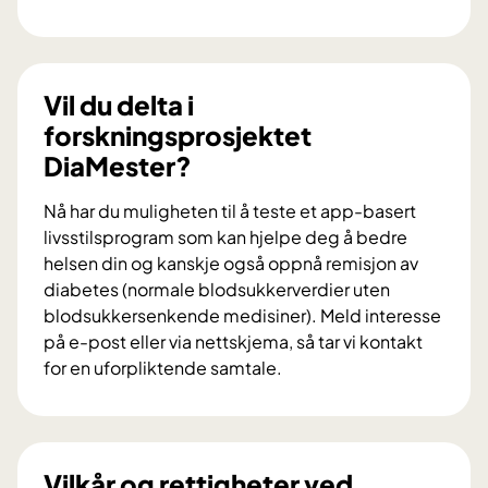
V
i
l
d
Vil du delta i
u
forskningsprosjektet
b
DiaMester?
i
d
Nå har du muligheten til å teste et app-basert
r
livsstilsprogram som kan hjelpe deg å bedre
a
helsen din og kanskje også oppnå remisjon av
i
diabetes (normale blodsukkerverdier uten
f
blodsukkersenkende medisiner). Meld interesse
o
på e-post eller via nettskjema, så tar vi kontakt
r
for en uforpliktende samtale.
s
V
k
i
n
l
i
d
Vilkår og rettigheter ved
n