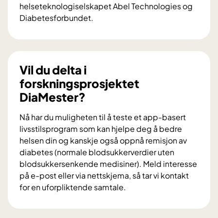
helseteknologiselskapet Abel Technologies og
Diabetesforbundet.
V
i
l
d
Vil du delta i
u
forskningsprosjektet
b
DiaMester?
i
d
Nå har du muligheten til å teste et app-basert
r
livsstilsprogram som kan hjelpe deg å bedre
a
helsen din og kanskje også oppnå remisjon av
i
diabetes (normale blodsukkerverdier uten
f
blodsukkersenkende medisiner). Meld interesse
o
på e-post eller via nettskjema, så tar vi kontakt
r
for en uforpliktende samtale.
s
V
k
i
n