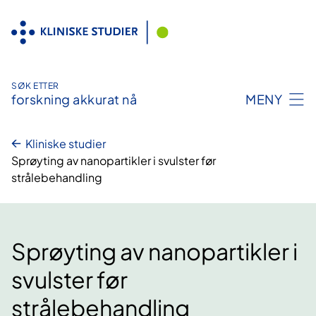
Hopp
til
innhold
SØK ETTER
forskning akkurat nå
MENY
Kliniske studier
Sprøyting av nanopartikler i svulster før
strålebehandling
Sprøyting av nanopartikler i
svulster før
strålebehandling