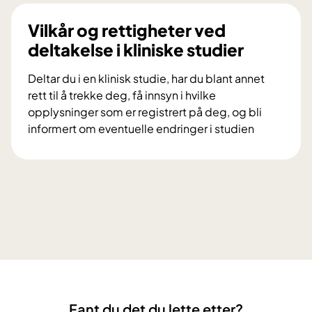
l
i
d
Vilkår og rettigheter ved
n
u
deltakelse i kliniske studier
g
d
s
e
Deltar du i en klinisk studie, har du blant annet
p
l
rett til å trekke deg, få innsyn i hvilke
r
t
opplysninger som er registrert på deg, og bli
o
a
informert om eventuelle endringer i studien
s
i
V
j
f
i
e
o
l
k
r
k
t
s
å
e
k
r
t
n
o
D
i
g
i
n
r
a
g
e
M
s
Fant du det du lette etter?
t