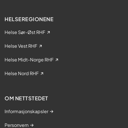
l
?
s
e
HELSEREGIONENE
i
k
Helse Sør-Øst RHF
l
i
Helse Vest RHF
n
i
Helse Midt-Norge RHF
s
k
Helse Nord RHF
e
s
t
OM NETTSTEDET
u
d
Informasjonskapsler
i
e
Personvern
r