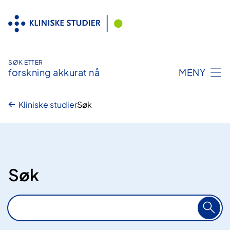
Hopp
til
innhold
SØK ETTER
forskning akkurat nå
MENY
Kliniske studier
Søk
Søk
S
ø
k