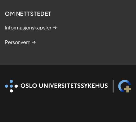
t
OM NETTSTEDET
u
d
Informasjonskapsler
i
e
Personvern
r