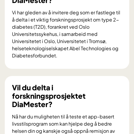
Vi har gleden av å invitere deg som er fastlege til
å delta i et viktig forskningsprosjekt om type 2-
diabetes (T2D), forankret ved Oslo
Universitetssykehus, i samarbeid med
Universitetet i Oslo, Universitetet i Tromsø,
helseteknologiselskapet Abel Technologies og
Diabetesforbundet.
V
i
l
d
Vil du delta i
u
forskningsprosjektet
b
DiaMester?
i
d
Nå har du muligheten til å teste et app-basert
r
livsstilsprogram som kan hjelpe deg å bedre
a
helsen din og kanskje også oppnå remisjon av