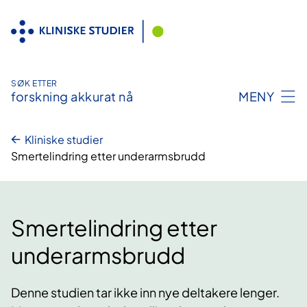
Hopp
til
innhold
SØK ETTER
forskning akkurat nå
MENY
Kliniske studier
Smertelindring etter underarmsbrudd
Smertelindring etter
underarmsbrudd
Denne studien tar ikke inn nye deltakere lenger.