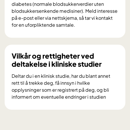
i
diabetes (normale blodsukkerverdier uten
f
blodsukkersenkende medisiner). Meld interesse
o
på e-post eller via nettskjema, så tar vi kontakt
r
for en uforpliktende samtale.
s
V
k
i
n
l
i
d
Vilkår og rettigheter ved
n
u
deltakelse i kliniske studier
g
d
s
e
Deltar du i en klinisk studie, har du blant annet
p
l
rett til å trekke deg, få innsyn i hvilke
r
t
opplysninger som er registrert på deg, og bli
o
a
informert om eventuelle endringer i studien
s
i
V
j
f
i
e
o
l
k
r
k
t
s