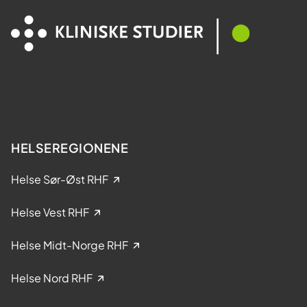
a
e
M
l
e
t
s
a
t
k
e
e
r
l
?
s
e
HELSEREGIONENE
i
k
Helse Sør-Øst RHF
l
i
Helse Vest RHF
n
i
Helse Midt-Norge RHF
s
k
Helse Nord RHF
e
s