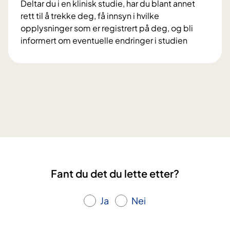
Deltar du i en klinisk studie, har du blant annet
p
l
rett til å trekke deg, få innsyn i hvilke
r
t
opplysninger som er registrert på deg, og bli
o
a
informert om eventuelle endringer i studien
s
i
V
j
f
i
e
o
l
k
r
k
t
s
å
e
k
r
t
n
o
D
i
g
i
n
r
a
g
e
M
s
Fant du det du lette etter?
t
e
p
t
s
r
i
Ja
Nei
t
o
g
e
s
h
r