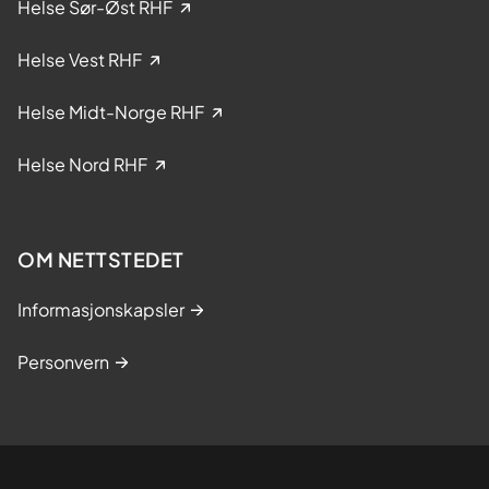
Helse Sør-Øst RHF
l
i
Helse Vest RHF
n
i
Helse Midt-Norge RHF
s
k
Helse Nord RHF
e
s
t
OM NETTSTEDET
u
d
Informasjonskapsler
i
e
Personvern
r