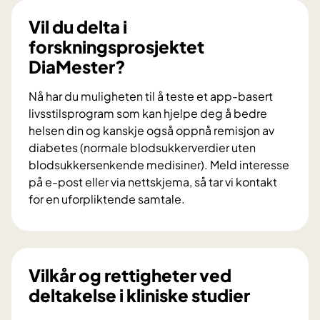
l
d
Vil du delta i
u
forskningsprosjektet
b
DiaMester?
i
d
Nå har du muligheten til å teste et app-basert
r
livsstilsprogram som kan hjelpe deg å bedre
a
helsen din og kanskje også oppnå remisjon av
i
diabetes (normale blodsukkerverdier uten
f
blodsukkersenkende medisiner). Meld interesse
o
på e-post eller via nettskjema, så tar vi kontakt
r
for en uforpliktende samtale.
s
V
k
i
n
l
i
d
Vilkår og rettigheter ved
n
u
deltakelse i kliniske studier
g
d
s
e