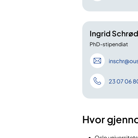
Ingrid Schrø
PhD-stipendiat
inschr
@ous
23 07 06 8
Hvor gjenn
Oslo universitet