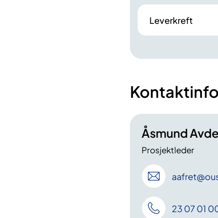
Leverkreft
Kontaktinf
Åsmund Avde
Prosjektleder
aafret
@ous
23 07 01 0