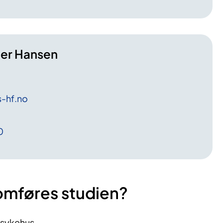
der Hansen
-hf
.no
0
omføres studien?
ssykehus