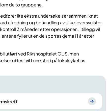
lom de to gruppene.
medfører lite ekstra undersøkelser sammenliknet
rd utredning og behandling av slike leversvulster.
 kontroll 3 måneder etter operasjonen. I tillegg vil
ientene fyller ut enkle spørreskjema i 1 år etter
 bli utført ved Rikshospitalet OUS, men
ser oftest vil finne sted på lokalsykehus.
rmskreft