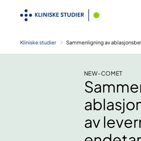
Hopp
til
innhold
Kliniske studier
Sammenligning av ablasjonsbeh
NEW-COMET
Sammen
ablasjo
av lever
endetar