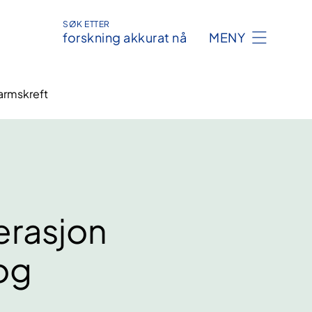
SØK ETTER
forskning akkurat nå
MENY
armskreft
erasjon
 og