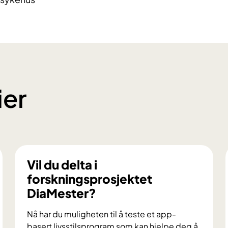
ier
Vil du delta i
forskningsprosjektet
DiaMester?
Nå har du muligheten til å teste et app-
basert livsstilsprogram som kan hjelpe deg å