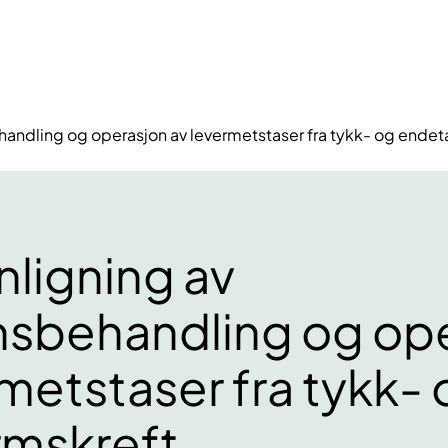
andling og operasjon av levermetstaser fra tykk- og endet
ligning av
nsbehandling og op
metstaser fra tykk-
mskreft