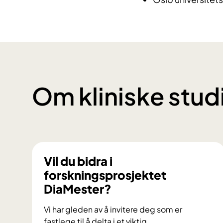
Om kliniske stud
Vil du bidra i
forskningsprosjektet
DiaMester?
Vi har gleden av å invitere deg som er
fastlege til å delta i et viktig