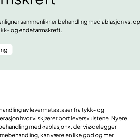
ligner sammenlikner behandling med ablasjon vs. op
tykk- og endetarmskreft.
ing
handling av levermetastaser fra tykk- og
rasjon hvor vi skjærer bort leversvulstene. Nyere
 behandling med «ablasjon», der vi ødelegger
rmebehandling, kan være en like god og mer