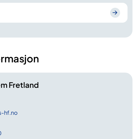
ormasjon
m Fretland
-hf
.no
0