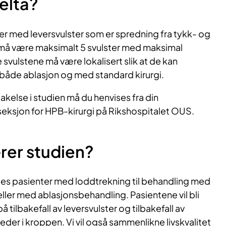
elta?
ter med leversvulster som er spredning fra tykk- og
må være maksimalt 5 svulster med maksimal
 svulstene må være lokalisert slik at de kan
både ablasjon og med standard kirurgi.
takelse i studien må du henvises fra din
seksjon for HPB-kirurgi på Rikshospitalet OUS.
rer studien?
les pasienter med loddtrekning til behandling med
eller med ablasjonsbehandling. Pasientene vil bli
 tilbakefall av leversvulster og tilbakefall av
der i kroppen. Vi vil også sammenlikne livskvalitet