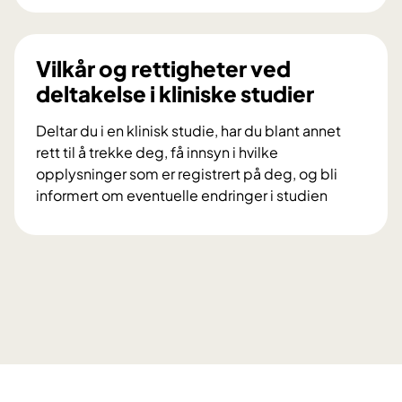
k
i
n
l
i
d
Vilkår og rettigheter ved
n
u
deltakelse i kliniske studier
g
d
s
e
Deltar du i en klinisk studie, har du blant annet
p
l
rett til å trekke deg, få innsyn i hvilke
r
t
opplysninger som er registrert på deg, og bli
o
a
informert om eventuelle endringer i studien
s
i
V
j
f
i
e
o
l
k
r
k
t
s
å
e
k
r
t
n
o
D
i
g
i
n
r
a