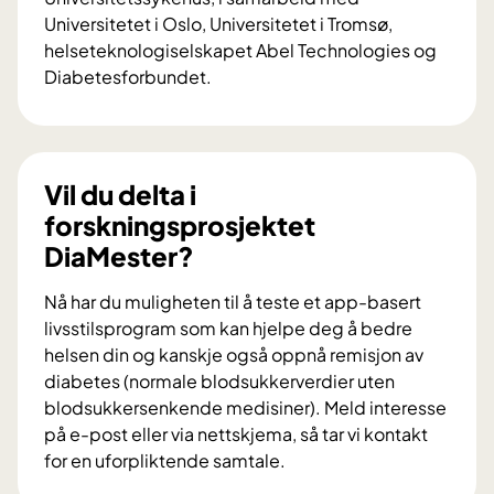
Universitetet i Oslo, Universitetet i Tromsø,
helseteknologiselskapet Abel Technologies og
Diabetesforbundet.
V
i
l
d
Vil du delta i
u
forskningsprosjektet
b
DiaMester?
i
d
Nå har du muligheten til å teste et app-basert
r
livsstilsprogram som kan hjelpe deg å bedre
a
helsen din og kanskje også oppnå remisjon av
i
diabetes (normale blodsukkerverdier uten
f
blodsukkersenkende medisiner). Meld interesse
o
på e-post eller via nettskjema, så tar vi kontakt
r
for en uforpliktende samtale.
s
V