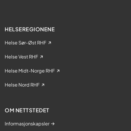
e
e
r
l
?
s
e
HELSEREGIONENE
i
k
Helse Sør-Øst RHF
l
i
Helse Vest RHF
n
i
Helse Midt-Norge RHF
s
k
Helse Nord RHF
e
s
t
OM NETTSTEDET
u
d
Informasjonskapsler
i