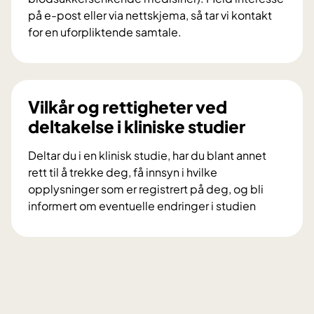
o
på e-post eller via nettskjema, så tar vi kontakt
r
for en uforpliktende samtale.
s
V
k
i
n
l
i
d
Vilkår og rettigheter ved
n
u
deltakelse i kliniske studier
g
d
s
e
Deltar du i en klinisk studie, har du blant annet
p
l
rett til å trekke deg, få innsyn i hvilke
r
t
opplysninger som er registrert på deg, og bli
o
a
informert om eventuelle endringer i studien
s
i
V
j
f
i
e
o
l
k
r
k
t
s
å
e
k
r
t