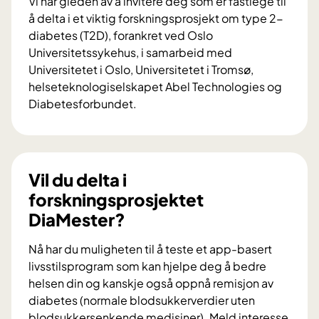
Vi har gleden av å invitere deg som er fastlege til
å delta i et viktig forskningsprosjekt om type 2-
diabetes (T2D), forankret ved Oslo
Universitetssykehus, i samarbeid med
Universitetet i Oslo, Universitetet i Tromsø,
helseteknologiselskapet Abel Technologies og
Diabetesforbundet.
V
i
l
d
Vil du delta i
u
forskningsprosjektet
b
DiaMester?
i
d
Nå har du muligheten til å teste et app-basert
r
livsstilsprogram som kan hjelpe deg å bedre
a
helsen din og kanskje også oppnå remisjon av
i
diabetes (normale blodsukkerverdier uten
f
blodsukkersenkende medisiner). Meld interesse