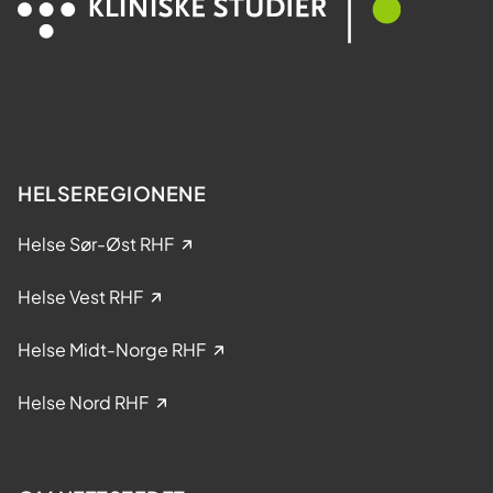
e
t
s
a
t
k
e
e
r
l
?
s
e
HELSEREGIONENE
i
k
Helse Sør-Øst RHF
l
i
Helse Vest RHF
n
i
Helse Midt-Norge RHF
s
k
Helse Nord RHF
e
s
t