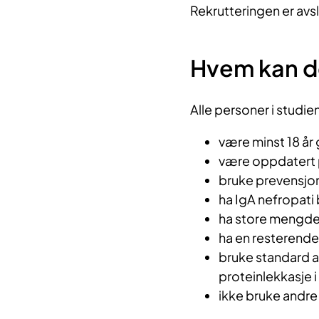
Rekrutteringen er avs
Hvem kan d
Alle personer i studie
være minst 18 å
være oppdatert 
bruke prevensjon 
ha IgA nefropati
ha store mengder
ha en resterende 
bruke standard 
proteinlekkasje i
ikke bruke andr