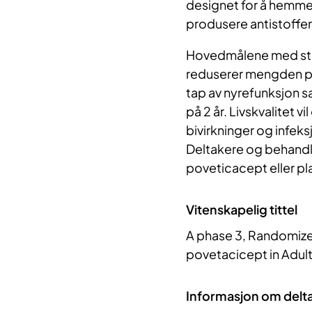
designet for å hemm
produsere antistoffer
Hovedmålene med stud
reduserer mengden pr
tap av nyrefunksjon 
på 2 år. Livskvalitet 
bivirkninger og infek
Deltakere og behandle
poveticacept eller p
Vitenskapelig tittel
A phase 3, Randomize
povetacicept in Adul
Informasjon om delt