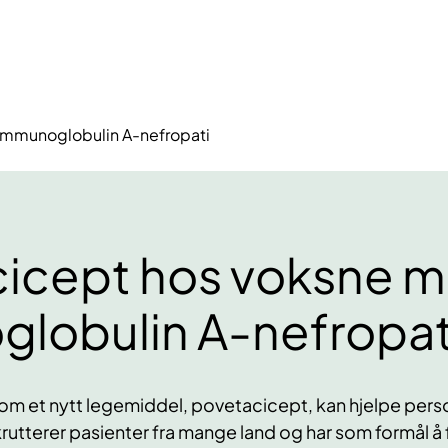
immunoglobulin A-nefropati
icept hos voksne 
lobulin A-nefropat
 om et nytt legemiddel, povetacicept, kan hjelpe per
krutterer pasienter fra mange land og har som formål å 