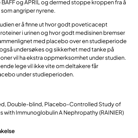
e BAFF og APRIL og dermed stoppe kroppen fra å
 som angriper nyrene.
ien er å finne ut hvor godt poveticacept
oteiner i urinen og hvor godt medisinen bremser
sammenlignet med placebo over en studieperiode
vil også undersøkes og sikkerhet med tanke på
sjoner vil ha ekstra oppmerksomhet under studien.
nde lege vil ikke vite om deltakere får
lacebo under studieperioden.
d, Double-blind, Placebo-Controlled Study of
ts with Immunoglobulin A Nephropathy (RAINIER)
akelse