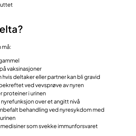
luttet
elta?
n må:
r gammel
på vaksinasjoner
hvis deltaker eller partner kan bli gravid
 bekreftet ved vevsprøve av nyren
 proteiner i urinen
nyrefunksjon over et angitt nivå
anbefalt behandling ved nyresykdom med
 urinen
e medisiner som svekke immunforsvaret