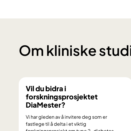
Om kliniske stud
Vil du bidra i
forskningsprosjektet
DiaMester?
Vi har gleden av å invitere deg som er
fastlege til å delta i et viktig
forskningsprosjekt om type 2-diabetes