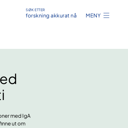
SØK ETTER
forskning akkurat nå
MENY
med
i
soner med IgA
finne ut om