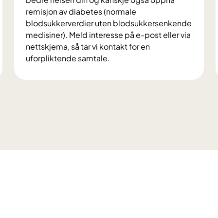
remisjon av diabetes (normale
blodsukkerverdier uten blodsukkersenkende
medisiner). Meld interesse på e-post eller via
nettskjema, så tar vi kontakt for en
uforpliktende samtale.
V
i
l
d
u
d
e
l
t
a
i
f
o