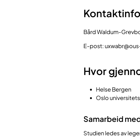
Kontaktinf
Bård Waldum-Grevb
E-post: uxwabr@ous-
Hvor gjenn
Helse Bergen
Oslo universitet
Samarbeid me
Studien ledes av leg