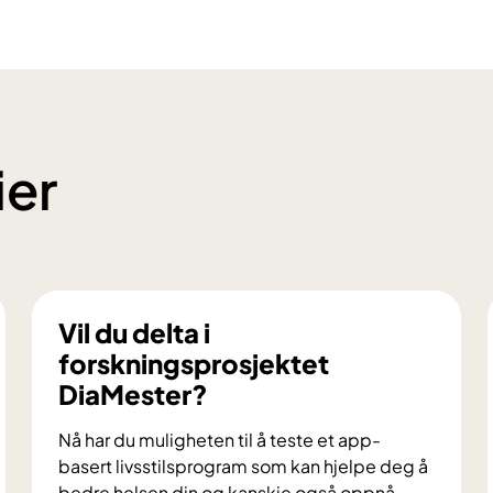
ier
Vil du delta i
forskningsprosjektet
DiaMester?
Nå har du muligheten til å teste et app-
basert livsstilsprogram som kan hjelpe deg å
bedre helsen din og kanskje også oppnå