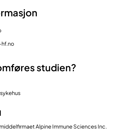
ormasjon
o
hf.no
omføres studien?
ssykehus
d
emiddelfirmaet Alpine Immune Sciences Inc.