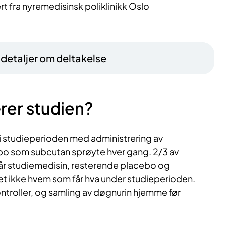
ert fra nyremedisinsk poliklinikk Oslo
– detaljer om deltakelse
rer studien?
e i studieperioden med administrering av
o som subcutan sprøyte hver gang. 2/3 av
får studiemedisin, resterende placebo og
et ikke hvem som får hva under studieperioden.
ntroller, og samling av døgnurin hjemme før