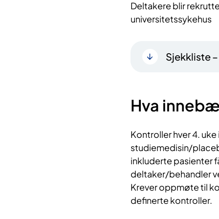
Deltakere blir rekrutt
universitetssykehus
Sjekkliste 
Hva innebæ
Kontroller hver 4. uk
studiemedisin/placeb
inkluderte pasienter 
deltaker/behandler v
Krever oppmøte til ko
definerte kontroller.