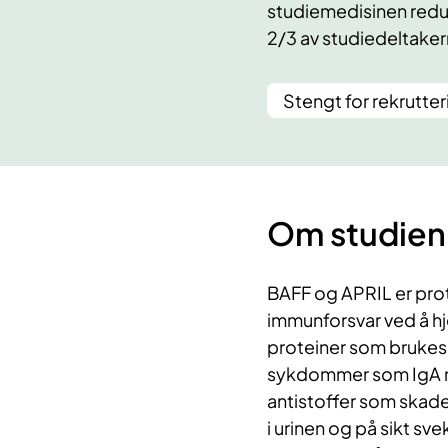
studiemedisinen redu
2/3 av studiedeltake
Stengt for rekrutter
Om studien
BAFF og APRIL er prot
immunforsvar ved å hje
proteiner som brukes a
sykdommer som IgA n
antistoffer som skade
i urinen og på sikt s