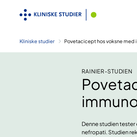
Hopp
til
innhold
Kliniske studier
Povetacicept hos voksne med 
RAINIER-STUDIEN
Povetac
immunog
Denne studien tester
nefropati. Studien re