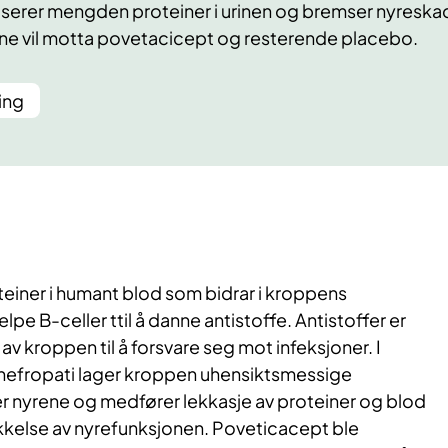
serer mengden proteiner i urinen og bremser nyreska
rne vil motta povetacicept og resterende placebo.
ing
einer i humant blod som bidrar i kroppens
lpe B-celler ttil å danne antistoffe. Antistoffer er
v kroppen til å forsvare seg mot infeksjoner. I
efropati lager kroppen uhensiktsmessige
r nyrene og medfører lekkasje av proteiner og blod
vekkelse av nyrefunksjonen. Poveticacept ble