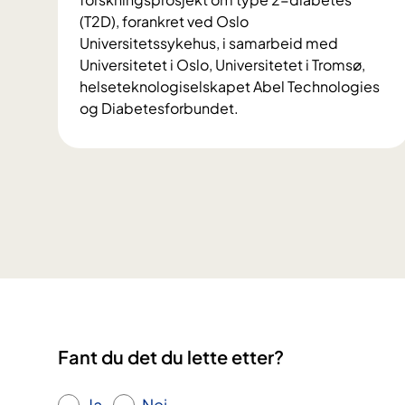
(T2D), forankret ved Oslo
Universitetssykehus, i samarbeid med
Universitetet i Oslo, Universitetet i Tromsø,
helseteknologiselskapet Abel Technologies
og Diabetesforbundet.
V
i
l
d
u
b
i
d
r
a
i
Fant du det du lette etter?
f
o
Ja
Nei