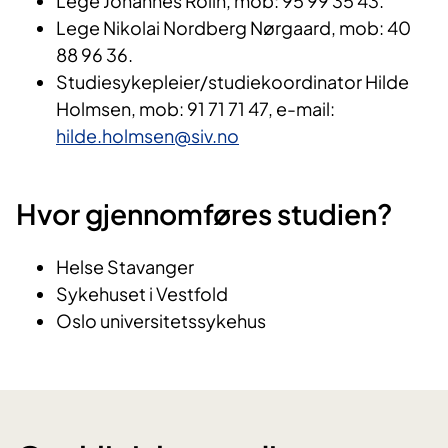
Lege Johannes Rolin, mob: 95 99 35 43.
Lege Nikolai Nordberg Nørgaard, mob: 40
88 96 36.
Studiesykepleier/studiekoordinator Hilde
Holmsen, mob: 91 71 71 47, e-mail:
hilde.holmsen@siv.no
Hvor gjennomføres studien?
Helse Stavanger
Sykehuset i Vestfold
Oslo universitetssykehus