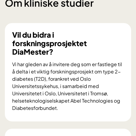
Om kliniske studier
Vil du bidra i
forskningsprosjektet
DiaMester?
Vi har gleden av å invitere deg som er fastlege til
å delta i et viktig forskningsprosjekt om type 2-
diabetes (T2D), forankret ved Oslo
Universitetssykehus, i samarbeid med
Universitetet i Oslo, Universitetet i Tromsø,
helseteknologiselskapet Abel Technologies og
Diabetesforbundet.
V
i
l