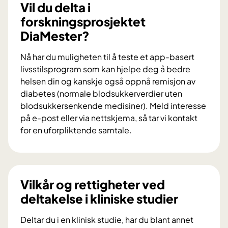
d
Vil du delta i
u
forskningsprosjektet
b
DiaMester?
i
d
Nå har du muligheten til å teste et app-basert
r
livsstilsprogram som kan hjelpe deg å bedre
a
helsen din og kanskje også oppnå remisjon av
i
diabetes (normale blodsukkerverdier uten
f
blodsukkersenkende medisiner). Meld interesse
o
på e-post eller via nettskjema, så tar vi kontakt
r
for en uforpliktende samtale.
s
V
k
i
n
l
i
d
Vilkår og rettigheter ved
n
u
deltakelse i kliniske studier
g
d
s
e
Deltar du i en klinisk studie, har du blant annet
p
l