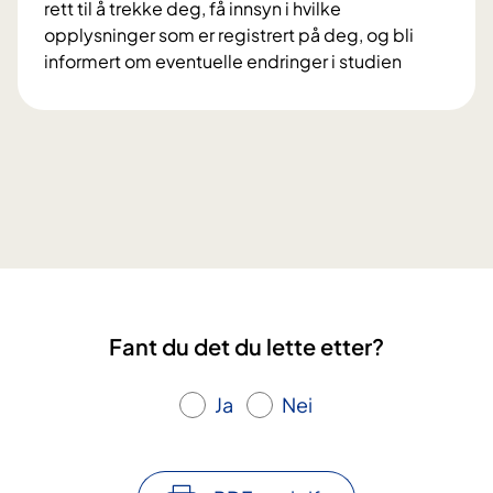
rett til å trekke deg, få innsyn i hvilke
r
t
opplysninger som er registrert på deg, og bli
o
a
informert om eventuelle endringer i studien
s
i
V
j
f
i
e
o
l
k
r
k
t
s
å
e
k
r
t
n
o
D
i
g
i
n
r
a
g
e
M
s
Fant du det du lette etter?
t
e
p
t
s
r
i
Ja
Nei
t
o
g
e
s
h
r
j
e
?