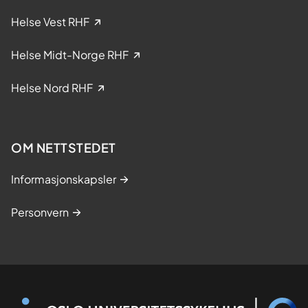
i
Helse Vest RHF
n
i
Helse Midt-Norge RHF
s
k
Helse Nord RHF
e
s
t
OM NETTSTEDET
u
d
Informasjonskapsler
i
e
Personvern
r