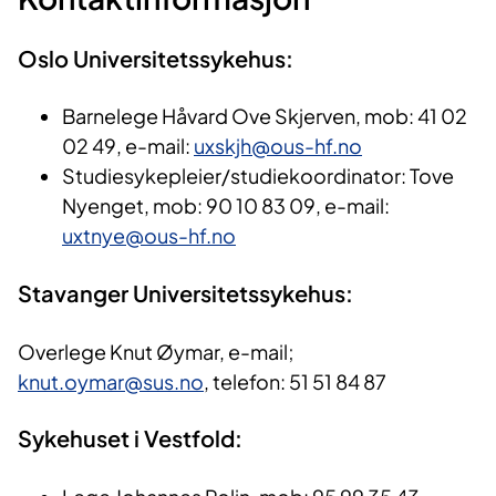
Oslo Universitetssykehus:
Barnelege Håvard Ove Skjerven, mob: 41 02
02 49, e-mail:
uxskjh@ous-hf.no
Studiesykepleier/studiekoordinator: Tove
Nyenget, mob: 90 10 83 09, e-mail:
uxtnye@ous-hf.no
Stavanger Universitetssykehus:
Overlege Knut Øymar, e-mail;
knut.oymar@sus.no
, telefon: 51 51 84 87
Sykehuset i Vestfold: