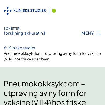
Hopp
til
innhold
SØK ETTER
forskning akkurat nå
MENY
Kliniske studier
Pneumokokksykdom – utprøving av ny form for vaksine
(V114) hos friske spedbarn
Pneumokokksykdom –
utprøving av ny form for
vaksine (V114) hos friske