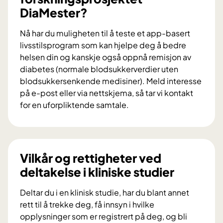
b
DiaMester?
i
d
Nå har du muligheten til å teste et app-basert
r
livsstilsprogram som kan hjelpe deg å bedre
a
helsen din og kanskje også oppnå remisjon av
i
diabetes (normale blodsukkerverdier uten
f
blodsukkersenkende medisiner). Meld interesse
o
på e-post eller via nettskjema, så tar vi kontakt
r
for en uforpliktende samtale.
s
V
k
i
n
l
i
d
Vilkår og rettigheter ved
n
u
deltakelse i kliniske studier
g
d
s
e
Deltar du i en klinisk studie, har du blant annet
p
l
rett til å trekke deg, få innsyn i hvilke
r
t
opplysninger som er registrert på deg, og bli
o