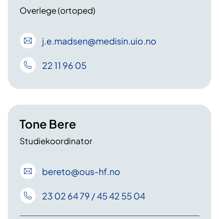
Overlege (ortoped)
j
.e
.madsen
@medisin
.uio
.no
22 11 96 05
Tone Bere
Studiekoordinator
bereto
@ous-hf
.no
23 02 64 79 / 45 42 55 04