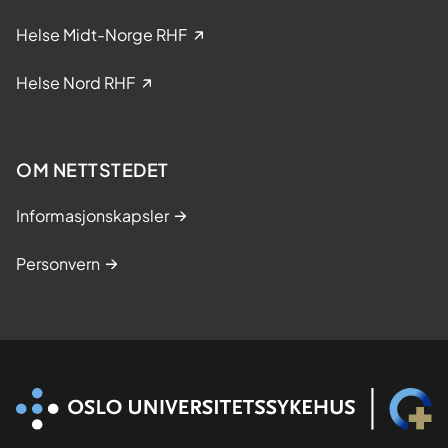
n
i
Helse Midt-Norge RHF
s
k
Helse Nord RHF
e
s
t
OM NETTSTEDET
u
d
Informasjonskapsler
i
e
Personvern
r