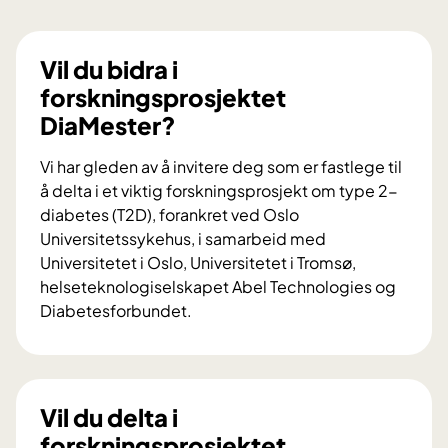
Vil du bidra i
forskningsprosjektet
DiaMester?
Vi har gleden av å invitere deg som er fastlege til
å delta i et viktig forskningsprosjekt om type 2-
diabetes (T2D), forankret ved Oslo
Universitetssykehus, i samarbeid med
Universitetet i Oslo, Universitetet i Tromsø,
helseteknologiselskapet Abel Technologies og
Diabetesforbundet.
V
i
l
d
Vil du delta i
u
forskningsprosjektet