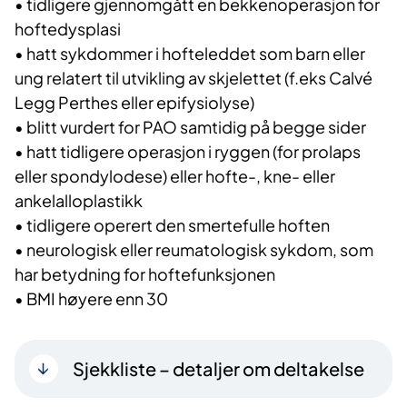
• tidligere gjennomgått en bekkenoperasjon for
hoftedysplasi
• hatt sykdommer i hofteleddet som barn eller
ung relatert til utvikling av skjelettet (f.eks Calvé
Legg Perthes eller epifysiolyse)
• blitt vurdert for PAO samtidig på begge sider
• hatt tidligere operasjon i ryggen (for prolaps
eller spondylodese) eller hofte-, kne- eller
ankelalloplastikk
• tidligere operert den smertefulle hoften
• neurologisk eller reumatologisk sykdom, som
har betydning for hoftefunksjonen
• BMI høyere enn 30
Sjekkliste – detaljer om deltakelse