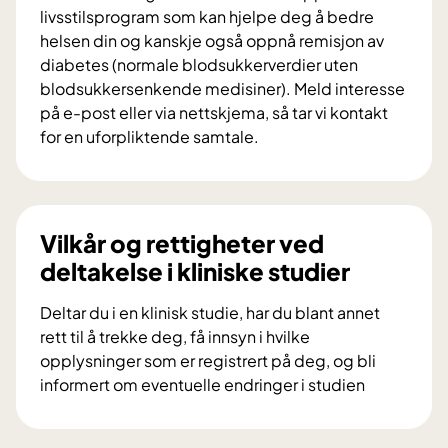
r
livsstilsprogram som kan hjelpe deg å bedre
a
helsen din og kanskje også oppnå remisjon av
i
diabetes (normale blodsukkerverdier uten
f
blodsukkersenkende medisiner). Meld interesse
o
på e-post eller via nettskjema, så tar vi kontakt
r
for en uforpliktende samtale.
s
V
k
i
n
l
i
d
Vilkår og rettigheter ved
n
u
deltakelse i kliniske studier
g
d
s
e
Deltar du i en klinisk studie, har du blant annet
p
l
rett til å trekke deg, få innsyn i hvilke
r
t
opplysninger som er registrert på deg, og bli
o
a
informert om eventuelle endringer i studien
s
i
V
j
f
i
e
o