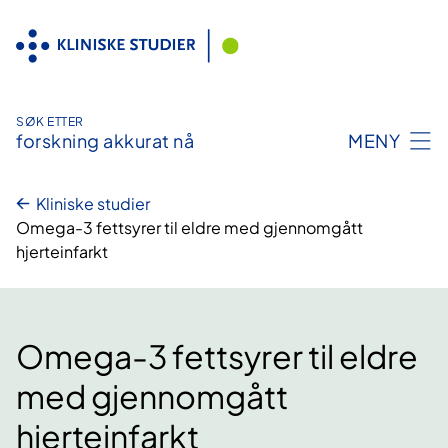
Hopp
til
innhold
SØK ETTER
forskning akkurat nå
MENY
Kliniske studier
Omega-3 fettsyrer til eldre med gjennomgått
hjerteinfarkt
Omega-3 fettsyrer til eldre
med gjennomgått
hjerteinfarkt