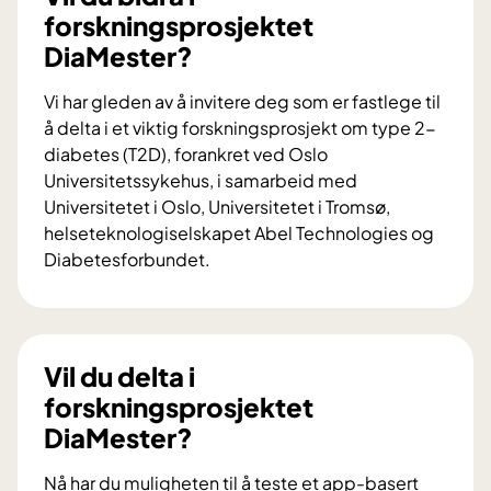
forskningsprosjektet
DiaMester?
Vi har gleden av å invitere deg som er fastlege til
å delta i et viktig forskningsprosjekt om type 2-
diabetes (T2D), forankret ved Oslo
Universitetssykehus, i samarbeid med
Universitetet i Oslo, Universitetet i Tromsø,
helseteknologiselskapet Abel Technologies og
Diabetesforbundet.
V
i
l
d
Vil du delta i
u
forskningsprosjektet
b
DiaMester?
i
d
Nå har du muligheten til å teste et app-basert