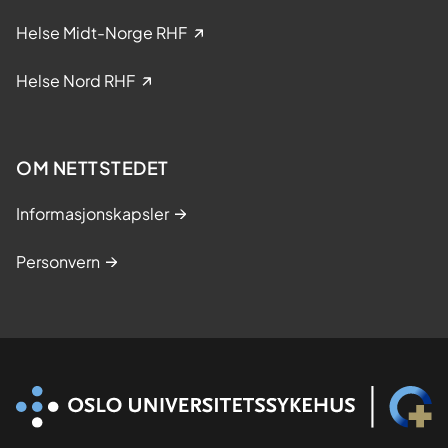
e
Helse Midt-Norge RHF
s
t
Helse Nord RHF
u
d
i
OM NETTSTEDET
e
r
Informasjonskapsler
Personvern