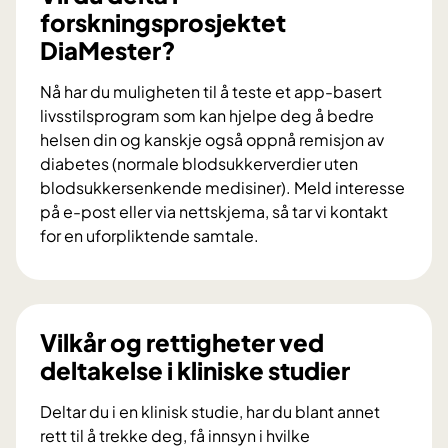
u
forskningsprosjektet
b
DiaMester?
i
d
Nå har du muligheten til å teste et app-basert
r
livsstilsprogram som kan hjelpe deg å bedre
a
helsen din og kanskje også oppnå remisjon av
i
diabetes (normale blodsukkerverdier uten
f
blodsukkersenkende medisiner). Meld interesse
o
på e-post eller via nettskjema, så tar vi kontakt
r
for en uforpliktende samtale.
s
V
k
i
n
l
i
d
Vilkår og rettigheter ved
n
u
deltakelse i kliniske studier
g
d
s
e
Deltar du i en klinisk studie, har du blant annet
p
l
rett til å trekke deg, få innsyn i hvilke
r