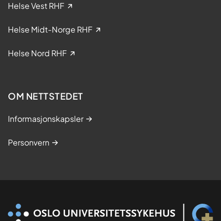
i
Helse Vest RHF
n
i
Helse Midt-Norge RHF
s
k
Helse Nord RHF
e
s
t
OM NETTSTEDET
u
d
Informasjonskapsler
i
e
Personvern
r