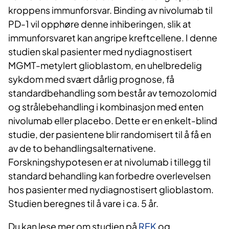
kroppens immunforsvar. Binding av nivolumab til
PD-1 vil opphøre denne inhiberingen, slik at
immunforsvaret kan angripe kreftcellene. I denne
studien skal pasienter med nydiagnostisert
MGMT-metylert glioblastom, en uhelbredelig
sykdom med svært dårlig prognose, få
standardbehandling som består av temozolomid
og strålebehandling i kombinasjon med enten
nivolumab eller placebo. Dette er en enkelt-blind
studie, der pasientene blir randomisert til å få en
av de to behandlingsalternativene.
Forskningshypotesen er at nivolumab i tillegg til
standard behandling kan forbedre overlevelsen
hos pasienter med nydiagnostisert glioblastom.
Studien beregnes til å vare i ca. 5 år.
Du kan lese mer om studien på
REK
og