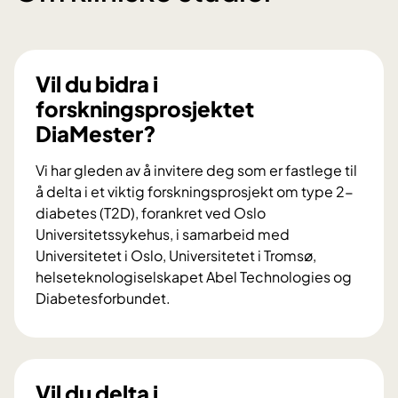
Vil du bidra i
forskningsprosjektet
DiaMester?
Vi har gleden av å invitere deg som er fastlege til
å delta i et viktig forskningsprosjekt om type 2-
diabetes (T2D), forankret ved Oslo
Universitetssykehus, i samarbeid med
Universitetet i Oslo, Universitetet i Tromsø,
helseteknologiselskapet Abel Technologies og
Diabetesforbundet.
V
i
l
d
Vil du delta i