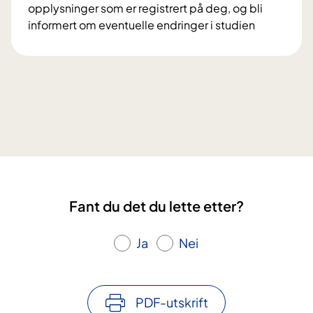
t
opplysninger som er registrert på deg, og bli
o
a
informert om eventuelle endringer i studien
s
i
V
j
f
i
e
o
l
k
r
k
t
s
å
e
k
r
t
n
o
D
i
g
i
n
r
a
g
e
M
s
Fant du det du lette etter?
t
e
p
t
s
r
i
Ja
Nei
t
o
g
e
s
h
r
j
e
?
PDF-utskrift
e
t