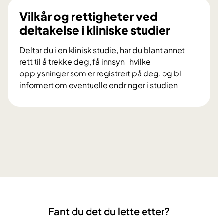
i
d
Vilkår og rettigheter ved
n
u
deltakelse i kliniske studier
g
d
s
e
Deltar du i en klinisk studie, har du blant annet
p
l
rett til å trekke deg, få innsyn i hvilke
r
t
opplysninger som er registrert på deg, og bli
o
a
informert om eventuelle endringer i studien
s
i
V
j
f
i
e
o
l
k
r
k
t
s
å
e
k
r
t
n
o
D
i
g
i
n
r
a
g
e
M
s
Fant du det du lette etter?
t
e