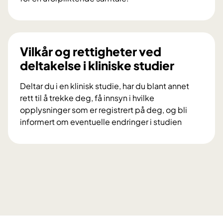
s
V
k
i
n
l
i
d
Vilkår og rettigheter ved
n
u
deltakelse i kliniske studier
g
d
s
e
Deltar du i en klinisk studie, har du blant annet
p
l
rett til å trekke deg, få innsyn i hvilke
r
t
opplysninger som er registrert på deg, og bli
o
a
informert om eventuelle endringer i studien
s
i
V
j
f
i
e
o
l
k
r
k
t
s
å
e
k
r
t
n
o
D
i
g
i