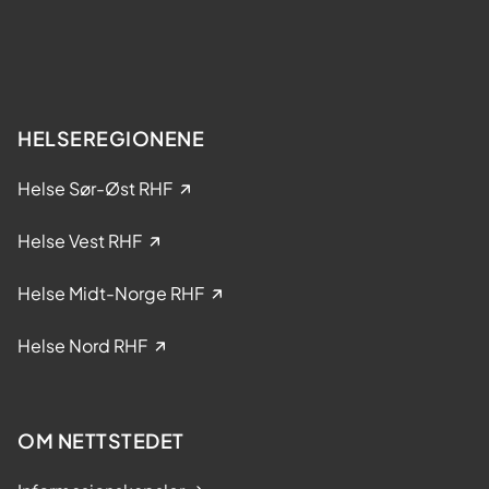
t
k
e
e
r
l
?
s
e
HELSEREGIONENE
i
k
Helse Sør-Øst RHF
l
i
Helse Vest RHF
n
i
Helse Midt-Norge RHF
s
k
Helse Nord RHF
e
s
t
OM NETTSTEDET
u
d