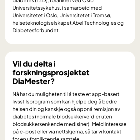
diabetes (T2D), forankret ved Oslo
Universitetssykehus, i samarbeid med
Universitetet i Oslo, Universitetet i Tromsø,
helseteknologiselskapet Abel Technologies og
Diabetesforbundet.
V
i
l
d
Vil du delta i
u
forskningsprosjektet
b
DiaMester?
i
d
Nå har du muligheten til å teste et app-basert
r
livsstilsprogram som kan hjelpe deg å bedre
a
helsen din og kanskje også oppnå remisjon av
i
diabetes (normale blodsukkerverdier uten
f
blodsukkersenkende medisiner). Meld interesse
o
på e-post eller via nettskjema, så tar vi kontakt
r
for en uforpliktende samtale.