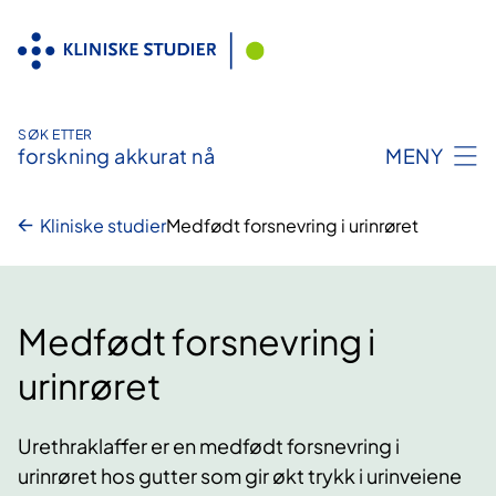
Hopp
til
innhold
SØK ETTER
forskning akkurat nå
MENY
Kliniske studier
Medfødt forsnevring i urinrøret
Medfødt forsnevring i
urinrøret
Urethraklaffer er en medfødt forsnevring i
urinrøret hos gutter som gir økt trykk i urinveiene