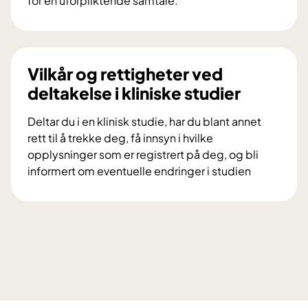
for en uforpliktende samtale.
s
V
k
i
n
l
i
d
Vilkår og rettigheter ved
n
u
deltakelse i kliniske studier
g
d
s
e
Deltar du i en klinisk studie, har du blant annet
p
l
rett til å trekke deg, få innsyn i hvilke
r
t
opplysninger som er registrert på deg, og bli
o
a
informert om eventuelle endringer i studien
s
i
V
j
f
i
e
o
l
k
r
k
t
s
å
e
k
r
t
n
o
D
i
g
i