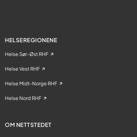
t
k
e
e
r
l
?
s
e
HELSEREGIONENE
i
k
Helse Sør-Øst RHF
l
i
Helse Vest RHF
n
i
Helse Midt-Norge RHF
s
k
Helse Nord RHF
e
s
t
OM NETTSTEDET
u
d