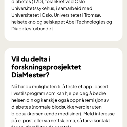
diabetes (T2D), forankret ved Oslo
Universitetssykehus, i samarbeid med
Universitetet i Oslo, Universitetet i Tromsø,
helseteknologiselskapet Abel Technologies og
Diabetesforbundet.
V
i
l
d
Vil du delta i
u
forskningsprosjektet
b
DiaMester?
i
d
Nå har du muligheten til å teste et app-basert
r
livsstilsprogram som kan hjelpe deg å bedre
a
helsen din og kanskje også oppnå remisjon av
i
diabetes (normale blodsukkerverdier uten
f
blodsukkersenkende medisiner). Meld interesse
o
på e-post eller via nettskjema, så tar vi kontakt
r