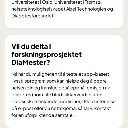
Universitetet i Oslo, Universitetet i Tromsø,
helseteknologiselskapet Abel Technologies og
Diabetesforbundet.
V
i
l
d
Vil du delta i
u
forskningsprosjektet
b
DiaMester?
i
d
Nå har du muligheten til å teste et app-basert
r
livsstilsprogram som kan hjelpe deg å bedre
a
helsen din og kanskje også oppnå remisjon av
i
diabetes (normale blodsukkerverdier uten
f
blodsukkersenkende medisiner). Meld interesse
o
på e-post eller via nettskjema, så tar vi kontakt
r
for en uforpliktende samtale.
s
V
k