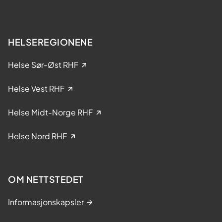
e
r
l
?
s
e
HELSEREGIONENE
i
k
Helse Sør-Øst RHF
l
i
Helse Vest RHF
n
i
Helse Midt-Norge RHF
s
k
Helse Nord RHF
e
s
t
OM NETTSTEDET
u
d
Informasjonskapsler
i
e