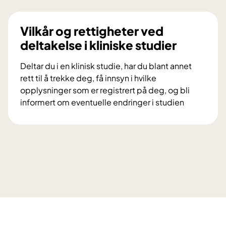
i
n
l
i
d
Vilkår og rettigheter ved
n
u
deltakelse i kliniske studier
g
d
s
e
Deltar du i en klinisk studie, har du blant annet
p
l
rett til å trekke deg, få innsyn i hvilke
r
t
opplysninger som er registrert på deg, og bli
o
a
informert om eventuelle endringer i studien
s
i
V
j
f
i
e
o
l
k
r
k
t
s
å
e
k
r
t
n
o
D
i
g
i
n
r
a
g
e
M