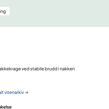
ing
akkekrage ved stabile brudd i nakken
lt vitenarkiv
akelse