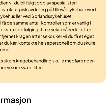
ien vil du bli fulgt opp av spesialister i
Nevrokirurgisk avdeling på Ullevål sykehus eved
sykehus ller ved Sørlandssykehuset
l få de samme antall kontroller som er vanlig i
en ekstra oppfølgingstime seks måneder etter
fjernet kragen etter seks uker vil du få et eget
 du kan kontakte helsepersonell om du skulle
lemer.
eks ukers kragebehandling skulle medføre noen
ner vi som svært liten.
ormasjon