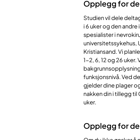
Opplegg for del
Studien vil dele delta
i 6 uker og den andre i 
spesialister i nevroki
universitetssykehus, 
Kristiansand. Vi planl
1-2, 6, 12 og 26 uker. V
bakgrunnsopplysninger
funksjonsnivå. Ved de 
gjelder dine plager o
nakken din i tillegg ti
uker.
Opplegg for de 
Om du ikke ønsker å de