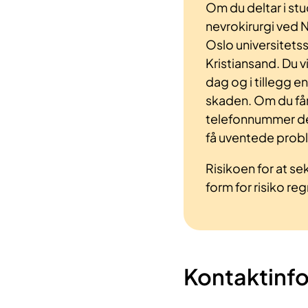
Om du deltar i stud
nevrokirurgi ved 
Oslo universitets
Kristiansand. Du vi
dag og i tillegg 
skaden. Om du får 
telefonnummer der
få uventede prob
Risikoen for at s
form for risiko reg
Kontaktinf