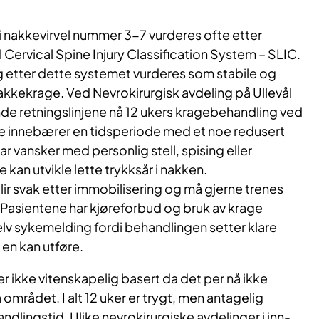
 i nakkevirvel nummer 3-7 vurderes ofte etter
al Cervical Spine Injury Classification System – SLIC.
etter dette systemet vurderes som stabile og
kkekrage. Ved Nevrokirurgisk avdeling på Ullevål
de retningslinjene nå 12 ukers kragebehandling ved
e innebærer en tidsperiode med et noe redusert
r vansker med personlig stell, spising eller
kan utvikle lette trykksår i nakken.
r svak etter immobilisering og må gjerne trenes
Pasientene har kjøreforbud og bruk av krage
elv sykemelding fordi behandlingen setter klare
en kan utføre.
 ikke vitenskapelig basert da det per nå ikke
 området. I alt 12 uker er trygt, men antagelig
dlingstid. Ulike nevrokirurgiske avdelinger i inn-