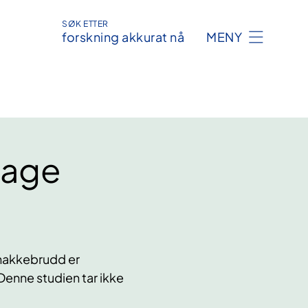
SØK ETTER
forskning akkurat nå
MENY
rage
 nakkebrudd er
. Denne studien tar ikke