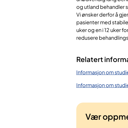
og utland behandler s
Vi ønsker derfor å gj
pasienter med stabile
uker og en i 12 uker f
redusere behandlings
Relatert inform
Informasjon om studi
Informasjon om studie
Vær oppm