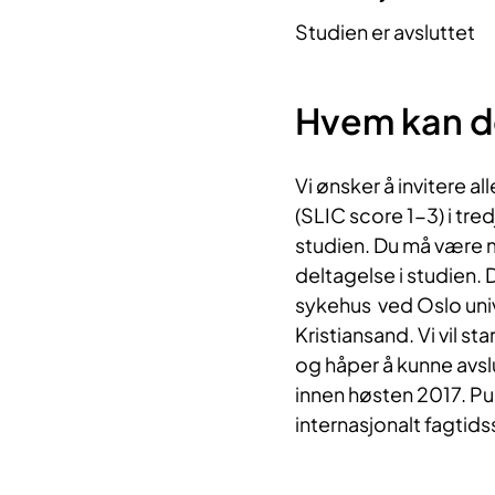
Studien er avsluttet
Hvem kan d
Vi ønsker å invitere al
(SLIC score 1-3) i tred
studien. Du må være me
deltagelse i studien. D
sykehus ved Oslo uni
Kristiansand. Vi vil st
og håper å kunne avsl
innen høsten 2017. Publ
internasjonalt fagtids