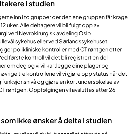
takere i studien
gerne inn i to grupper der den ene gruppen får krage
12 uker. Alle deltagere vil bli fulgt opp av
rurgi ved Nevrokirurgisk avdeling Oslo
Ullevål sykehus eller ved Sørlandssykehuset
egger polikliniske kontroller med CT røntgen etter
ed første kontroll vil det bli registrert en del
 om deg og vi vil kartlegge dine plager og
øvrige tre kontrollene vil vi gjøre opp status når det
g funksjonsnivå og gjøre en kort undersøkelse av
l CT røntgen. Oppfølgingen vil avsluttes etter 26
som ikke ønsker å delta i studien
lta i studien vil du bli behandlet etter de nå