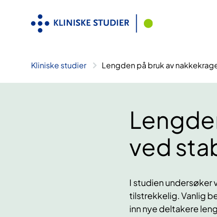
Hopp
til
innhold
Kliniske studier
Lengden på bruk av nakkekrage 
Lengden
ved stab
I studien undersøker 
tilstrekkelig. Vanlig b
inn nye deltakere leng