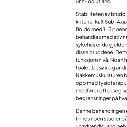
i inn- og utland.
Stabiliteten av brudd
kriterier kalt Sub-Axi
Brudd med 1-3 poeng 
behandles med stiv na
sykehus er de gjelden
disse bruddene. Dett
funksjonsnivå. Noen ha
toalettbesøk og andre 
Nakkemuskulaturen bli
opp med fysioterapi. 
medfører ofte i seg s
begrensninger på hva 
Denne behandlingen er
finnes noen studier på
unødvendig lang behan