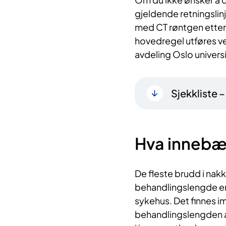
gjeldende retningslinj
med CT røntgen etter 1
hovedregel utføres ve
avdeling Oslo univers
Sjekkliste 
Hva innebæ
De fleste brudd i nak
behandlingslengde er 
sykehus. Det finnes im
behandlingslengden av