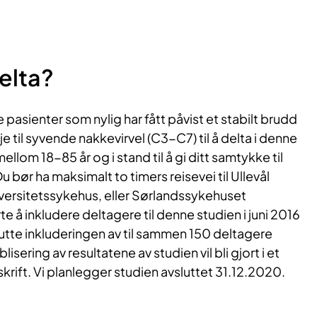
elta?
le pasienter som nylig har fått påvist et stabilt brudd
je til syvende nakkevirvel (C3-C7) til å delta i denne
llom 18-85 år og i stand til å gi ditt samtykke til
u bør ha maksimalt to timers reisevei til Ullevål
versitetssykehus, eller Sørlandssykehuset
arte å inkludere deltagere til denne studien i juni 2016
utte inkluderingen av til sammen 150 deltagere
isering av resultatene av studien vil bli gjort i et
skrift. Vi planlegger studien avsluttet 31.12.2020.