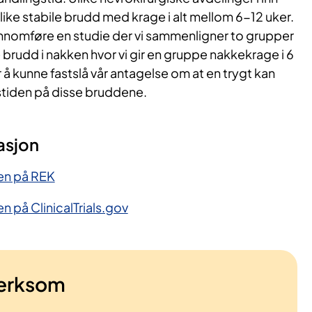
like stabile brudd med krage i alt mellom 6-12 uker.
ennomføre en studie der vi sammenligner to grupper
 brudd i nakken hvor vi gir en gruppe nakkekrage i 6
or å kunne fastslå vår antagelse om at en trygt kan
tiden på disse bruddene.
asjon
en på REK
n på ClinicalTrials.gov
erksom