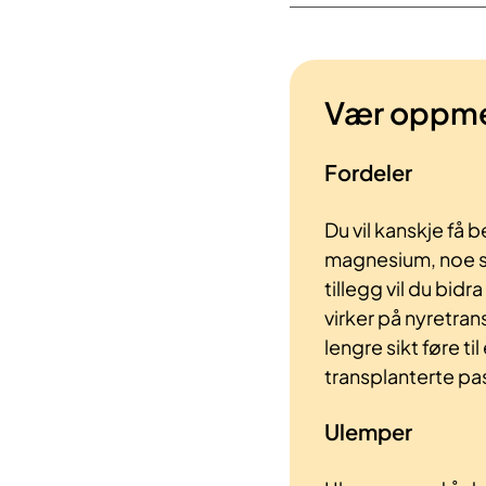
Vær oppm
Fordeler
Du vil kanskje få 
magnesium, noe som
tillegg vil du bi
virker på nyretra
lengre sikt føre t
transplanterte pa
Ulemper