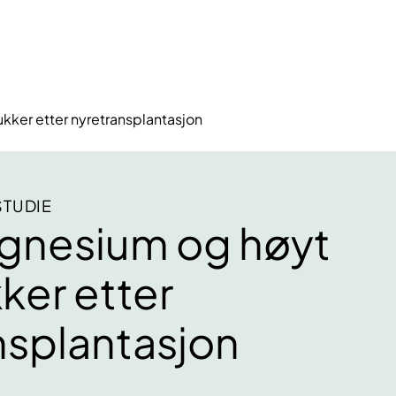
ker etter nyretransplantasjon
STUDIE
gnesium og høyt
ker etter
nsplantasjon