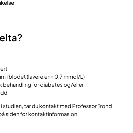
akelse
elta?
ert
um i blodet (lavere enn 0,7 mmol/L)
k behandling for diabetes og/eller
udd
 i studien, tar du kontakt med Professor Trond
å siden for kontaktinformasjon.