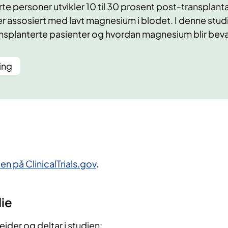
rte personer utvikler 10 til 30 prosent post-transplan
er assosiert med lavt magnesium i blodet. I denne stud
ansplanterte pasienter og hvordan magnesium blir beva
ing
n på ClinicalTrials.gov
.
ie
ider og deltar i studien: