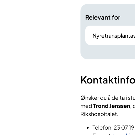
Relevant for
Nyretransplanta
Kontaktinf
Ønsker du å delta i st
med
Trond Jenssen
,
Rikshospitalet.
Telefon: 23 07 19