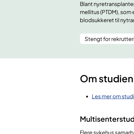
Blant nyretransplante
mellitus (PTDM), som 
blodsukkeret til nytr
Stengt for rekrutter
Om studien
Les mer om studie
Multisenterstud
Flere sykehus samarbe