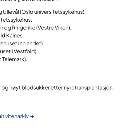
 Ullevål (Oslo universitetssykehus).
itetssykehus.
og Ringerike (Vestre Viken).
ld Kalnes.
ehuset Innlandet).
set i Vestfold).
 Telemark).
og høyt blodsukker etter nyretransplantasjon
lt vitenarkiv