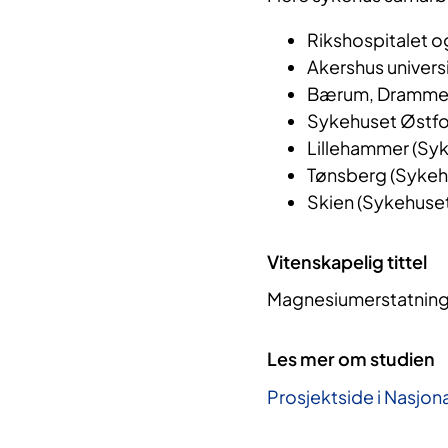
Rikshospitalet og
Akershus univers
Bærum, Drammen 
Sykehuset Østfo
Lillehammer (Syk
Tønsberg (Sykehu
Skien (Sykehuset
Vitenskapelig tittel
Magnesiumerstatning 
Les mer om studien
Prosjektside i Nasjona