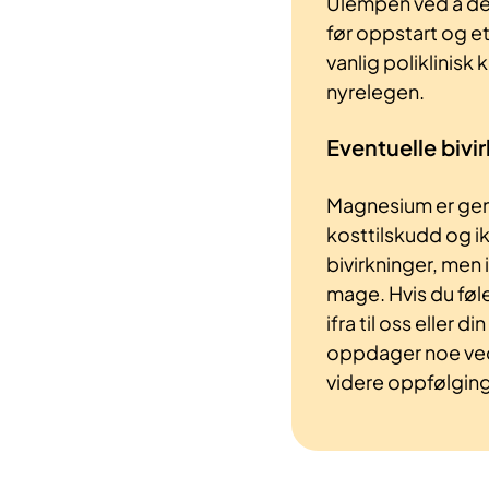
Ulempen ved å delt
før oppstart og et
vanlig poliklinisk
nyrelegen.
Eventuelle bivi
Magnesium er gene
kosttilskudd og i
bivirkninger, men i
mage. Hvis du fø
ifra til oss eller d
oppdager noe ved 
videre oppfølging, 