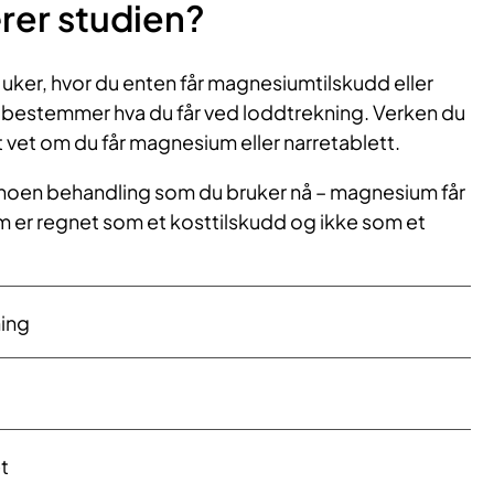
rer studien?
 uker, hvor du enten får magnesiumtilskudd eller
 bestemmer hva du får ved loddtrekning. Verken du
t vet om du får magnesium eller narretablett.
d noen behandling som du bruker nå – magnesium får
um er regnet som et kosttilskudd og ikke som et
ing
t