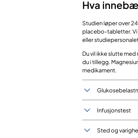
Hva innebæ
Studien løper over 24
placebo-tabletter. Vi
eller studiepersonale
Du vil ikke slutte me
du i tillegg. Magnesi
medikament
.
Glukosebelastn
Infusjonstest
Sted og varighe