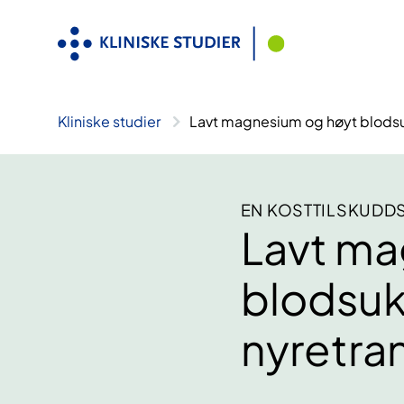
Hopp
til
innhold
Kliniske studier
Lavt magnesium og høyt blodsuk
EN KOSTTILSKUDD
Lavt ma
blodsuk
nyretra