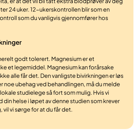
a, er at det vil bli tatt ekstra blodprøver av deg
ter 24 uker. 12-ukerskontrollen blir som en
 kontroll som du vanligvis gjennomfører hos
rkninger
relt godt tolerert. Magnesium er et
kke et legemiddel. Magnesium kan forårsake
kke alle får det. Den vanligste bivirkningen er løs
ler noe ubehag ved behandlingen, må du melde
in lokale studielege så fort som mulig. Hvis vi
din helse i løpet av denne studien som krever
vil vi sørge for at du får det.