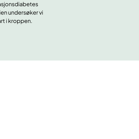
tasjonsdiabetes
ien undersøker vi
rt i kroppen.