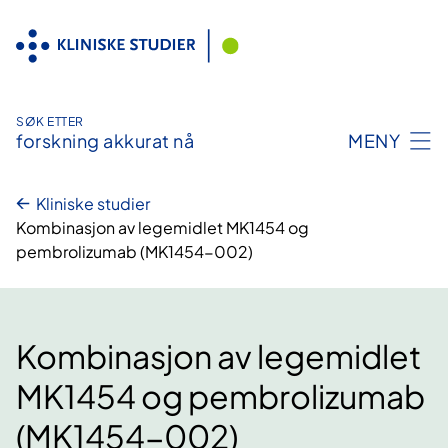
Hopp
til
innhold
SØK ETTER
forskning akkurat nå
MENY
Kliniske studier
Kombinasjon av legemidlet MK1454 og
pembrolizumab (MK1454-002)
Kombinasjon av legemidlet
MK1454 og pembrolizumab
(MK1454-002)