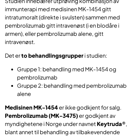
Studien innebærer utprøving kombinasjon av
immunterapi med medisinen MK-1454 gitt
intratumoralt (direkte i svulsten) sammen med
pembrolizumab gitt intravenøst (i en blodåre i
armen), eller pembrolizumab alene, gitt
intravenøst.
Det er
to behandlingsgrupper
i studien:
Gruppe 1: behandling med MK-1454 og
pembrolizumab
Gruppe 2: behandling med pembrolizumab
alene
Medisinen MK-1454
er ikke godkjent for salg.
Pembrolizumab (MK-3475)
er godkjent av
myndighetene i Norge under navnet
Keytruda
®,
blant annet til behandling av tilbakevendende