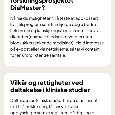
forskningsprosjektet
b
DiaMester?
i
d
Nå har du muligheten til å teste et app-basert
r
livsstilsprogram som kan hjelpe deg å bedre
a
helsen din og kanskje også oppnå remisjon av
i
diabetes (normale blodsukkerverdier uten
f
blodsukkersenkende medisiner). Meld interesse
o
på e-post eller via nettskjema, så tar vi kontakt
r
for en uforpliktende samtale.
s
V
k
i
n
l
i
d
Vilkår og rettigheter ved
n
u
deltakelse i kliniske studier
g
d
s
e
Deltar du i en klinisk studie, har du blant annet
p
l
rett til å trekke deg, få innsyn i hvilke
r
t
opplysninger som er registrert på deg, og bli
o