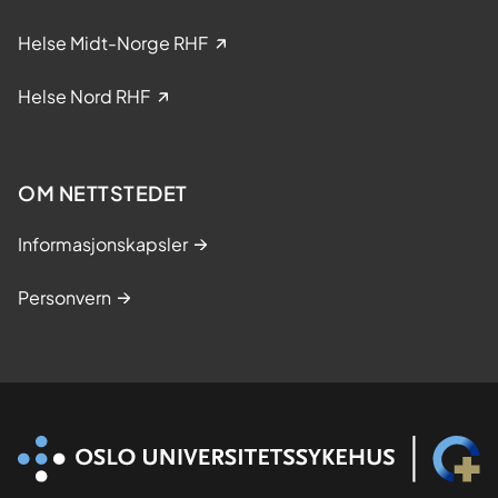
n
i
Helse Midt-Norge RHF
s
k
Helse Nord RHF
e
s
t
OM NETTSTEDET
u
d
Informasjonskapsler
i
e
Personvern
r