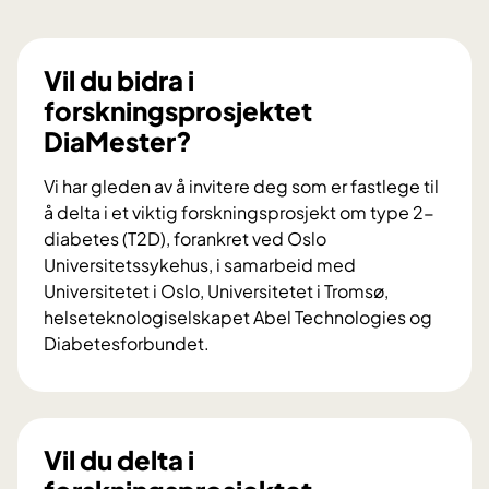
Vil du bidra i
forskningsprosjektet
DiaMester?
Vi har gleden av å invitere deg som er fastlege til
å delta i et viktig forskningsprosjekt om type 2-
diabetes (T2D), forankret ved Oslo
Universitetssykehus, i samarbeid med
Universitetet i Oslo, Universitetet i Tromsø,
helseteknologiselskapet Abel Technologies og
Diabetesforbundet.
V
i
l
d
Vil du delta i
u