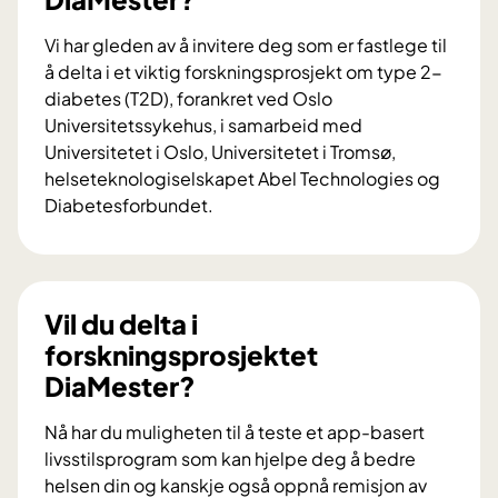
Vi har gleden av å invitere deg som er fastlege til
å delta i et viktig forskningsprosjekt om type 2-
diabetes (T2D), forankret ved Oslo
Universitetssykehus, i samarbeid med
Universitetet i Oslo, Universitetet i Tromsø,
helseteknologiselskapet Abel Technologies og
Diabetesforbundet.
V
i
l
d
Vil du delta i
u
forskningsprosjektet
b
DiaMester?
i
d
Nå har du muligheten til å teste et app-basert
r
livsstilsprogram som kan hjelpe deg å bedre
a
helsen din og kanskje også oppnå remisjon av
i