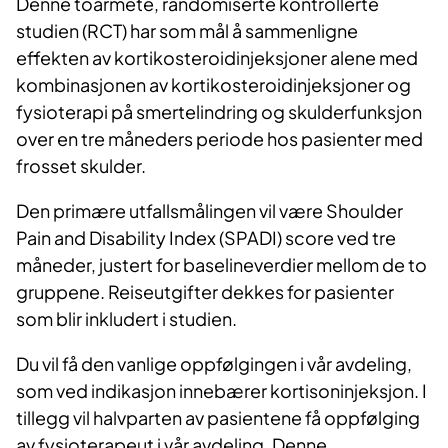
Denne toarmete, randomiserte kontrollerte
studien (RCT) har som mål å sammenligne
effekten av kortikosteroidinjeksjoner alene med
kombinasjonen av kortikosteroidinjeksjoner og
fysioterapi på smertelindring og skulderfunksjon
over en tre måneders periode hos pasienter med
frosset skulder.
Den primære utfallsmålingen vil være Shoulder
Pain and Disability Index (SPADI) score ved tre
måneder, justert for baselineverdier mellom de to
gruppene. Reiseutgifter dekkes for pasienter
som blir inkludert i studien.
Du vil få den vanlige oppfølgingen i vår avdeling,
som ved indikasjon innebærer kortisoninjeksjon. I
tillegg vil halvparten av pasientene få oppfølging
av fysioterapeut i vår avdeling. Denne