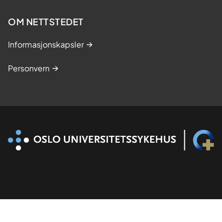
t
OM NETTSTEDET
u
d
Informasjonskapsler
i
e
Personvern
r