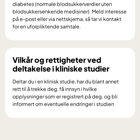
diabetes (normale blodsukkerverdier uten
f
blodsukkersenkende medisiner). Meld interesse
o
på e-post eller via nettskjema, så tar vi kontakt
r
for en uforpliktende samtale.
s
V
k
i
n
l
i
d
Vilkår og rettigheter ved
n
u
deltakelse i kliniske studier
g
d
s
e
Deltar du i en klinisk studie, har du blant annet
p
l
rett til å trekke deg, få innsyn i hvilke
r
t
opplysninger som er registrert på deg, og bli
o
a
informert om eventuelle endringer i studien
s
i
V
j
f
i
e
o
l
k
r
k
t
s