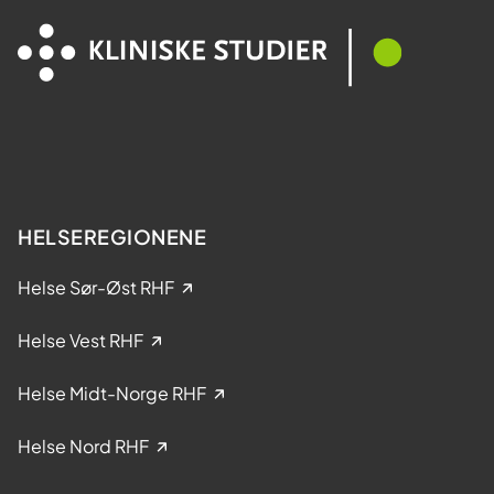
a
e
M
l
e
t
s
a
t
k
e
e
r
l
?
s
e
HELSEREGIONENE
i
k
Helse Sør-Øst RHF
l
i
Helse Vest RHF
n
i
Helse Midt-Norge RHF
s
k
Helse Nord RHF
e
s