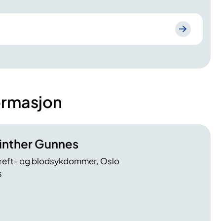
ormasjon
inther Gunnes
kreft- og blodsykdommer, Oslo
s