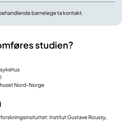
behandlende barnelege ta kontakt.
omføres studien?
ssykehus
l
ehuset Nord-Norge
d
forskningsinsituttet:
Institut Gustave Roussy,