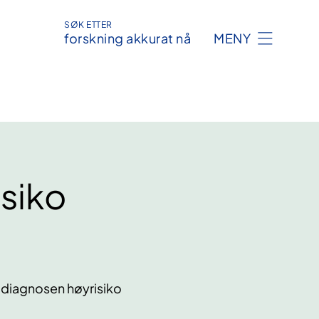
SØK ETTER
forskning akkurat nå
MENY
isiko
diagnosen høyrisiko