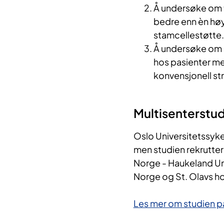
Å undersøke om 
bedre enn èn h
stamcellestøtte.
Å undersøke om 
hos pasienter me
konvensjonell st
Multisenterstud
Oslo Universitetssyke
men studien rekrutter
Norge - Haukeland Un
Norge og St. Olavs ho
Les mer om studien på