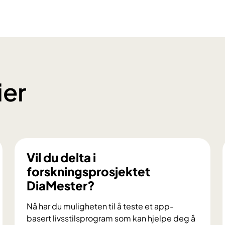
ier
Vil du delta i
forskningsprosjektet
DiaMester?
Nå har du muligheten til å teste et app-
basert livsstilsprogram som kan hjelpe deg å