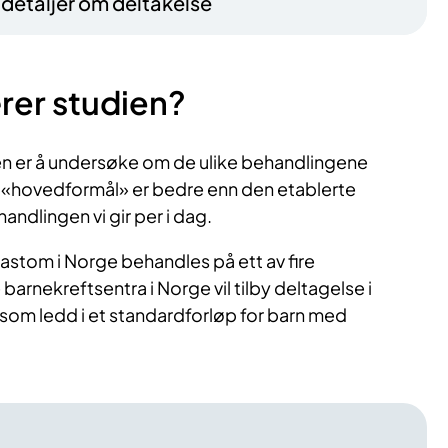
– detaljer om deltakelse
rer studien?
n er å undersøke om de ulike behandlingene
 «hovedformål» er bedre enn den etablerte
ndlingen vi gir per i dag.
astom i Norge behandles på ett av fire
 barnekreftsentra i Norge vil tilby deltagelse i
 som ledd i et standardforløp for barn med