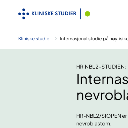
Hopp
til
innhold
Kliniske studier
Internasjonal studie på høyrisi
HR NBL2-STUDIEN:
Internas
nevrob
HR-NBL2/SIOPEN er en
nevroblastom.