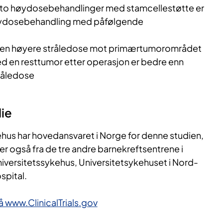
to høydosebehandlinger med stamcellestøtte er
øydosebehandling med påfølgende
en høyere stråledose mot primærtumorområdet
d en resttumor etter operasjon er bedre enn
råledose
ie
hus har hovedansvaret i Norge for denne studien,
er også fra de tre andre barnekreftsentrene i
iversitetssykehus, Universitetsykehuset i Nord-
spital.
 www.ClinicalTrials.gov