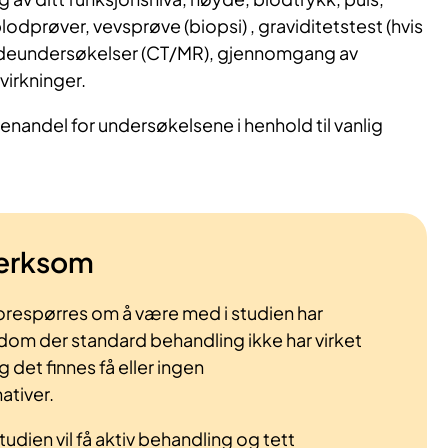
odprøver, vevsprøve (biopsi) , graviditetstest (hvis
bildeundersøkelser (CT/MR), gjennomgang av
irkninger.
enandel for undersøkelsene i henhold til vanlig
erksom
respørres om å være med i studien har
dom der standard behandling ikke har virket
g det finnes få eller ingen
ativer.
tudien vil få aktiv behandling og tett