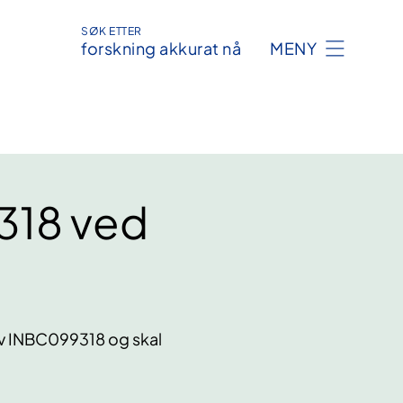
SØK ETTER
forskning akkurat nå
MENY
318 ved
 av INBC099318 og skal