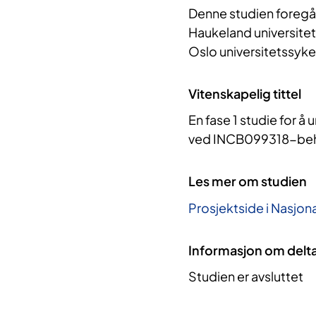
Denne studien foregå
Haukeland universite
Oslo universitetssyke
Vitenskapelig tittel
En fase 1 studie for å
ved INCB099318-beha
Les mer om studien
Prosjektside i Nasjona
Informasjon om delt
Studien er avsluttet