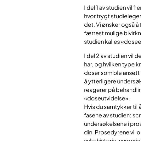
I del 1 av studien vil 
hvor trygt studieleg
det. Vi ønsker også å
færrest mulige bivirkn
studien kalles «dosee
I del 2 av studien vil 
har, og hvilken type k
doser som ble ansett so
å ytterligere unders
reagerer på behandlin
«doseutvidelse».
Hvis du samtykker til å
fasene av studien; sc
undersøkelsene i pros
din. Prosedyrene vil
sykehistorie, vurderin