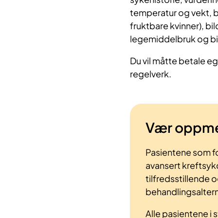
temperatur og vekt, bl
fruktbare kvinner), 
legemiddelbruk og biv
Du vil måtte betale eg
regelverk.
Vær oppm
Pasientene som fo
avansert kreftsyk
tilfredsstillende o
behandlingsaltern
Alle pasientene i s