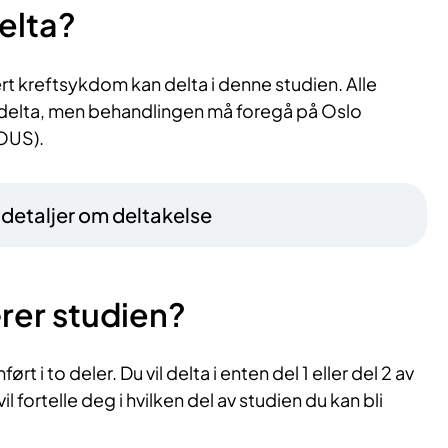
elta?
t kreftsykdom kan delta i denne studien. Alle
 delta, men behandlingen må foregå på Oslo
(OUS).
– detaljer om deltakelse
rer studien?
ørt i to deler. Du vil delta i enten del 1 eller del 2 av
l fortelle deg i hvilken del av studien du kan bli