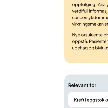
oppfølging. Analys
verdifull informas
cancersykdommer
virkningsmekanis
Nye og ukjente biv
oppstå. Pasienten
ubehag og bivirkn
Relevant for
Kreft i eggstokk