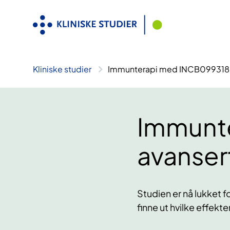
Hopp
til
innhold
Kliniske studier
Immunterapi med INCB099318 
Immunt
avanser
Studien er nå lukket 
finne ut hvilke effekt