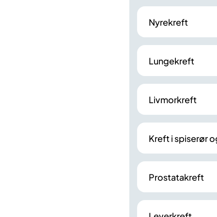
Nyrekreft
Lungekreft
Livmorkreft
Kreft i spiserør
Prostatakreft
Leverkreft