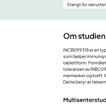
Stengt for rekrutter
Om studien
INCB099318 er en type
som hjelper immunsyst
tablettform. Formåle
toleransen av INBC099
mennesker og kreft. 
Dette betyr at helsem
Multisenterstud