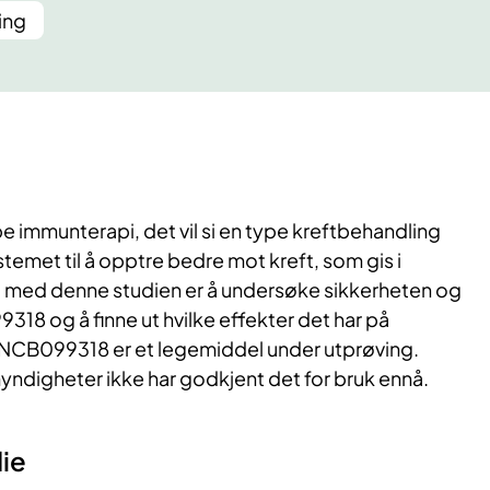
ing
 immunterapi, det vil si en type kreftbehandling
emet til å opptre bedre mot kreft, som gis i
t med denne studien er å undersøke sikkerheten og
318 og å finne ut hvilke effekter det har på
INCB099318 er et legemiddel under utprøving.
yndigheter ikke har godkjent det for bruk ennå.
ie