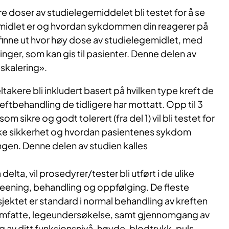
flere doser av studielegemiddelet bli testet for å se
emidlet er og hvordan sykdommen din reagerer på
 finne ut hvor høy dose av studielegemidlet, med
inger, som kan gis til pasienter. Denne delen av
skalering».
deltakere bli inkludert basert på hvilken type kreft de
reftbehandling de tidligere har mottatt. Opp til 3
m sikre og godt tolerert (fra del 1) vil bli testet for
øke sikkerhet og hvordan pasientenes sykdom
gen. Denne delen av studien kalles
 delta, vil prosedyrer/tester bli utført i de ulike
reening, behandling og oppfølging. De fleste
jektet er standard i normal behandling av kreften
 omfatte, legeundersøkelse, samt gjennomgang av
g av ditt funksjonsnivå, høyde, blodtrykk, puls,