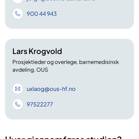
900 44 943
Lars Krogvold
Prosjektleder og overlege, barnemedisinsk
avdeling, OUS
uxlaog
@ous-hf
.no
97522277