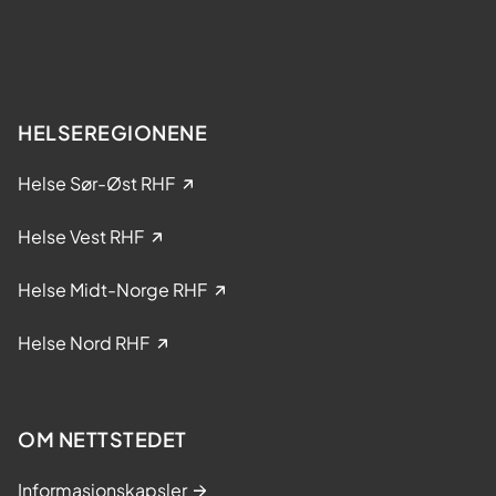
t
k
e
e
r
l
?
s
e
HELSEREGIONENE
i
k
Helse Sør-Øst RHF
l
i
Helse Vest RHF
n
i
Helse Midt-Norge RHF
s
k
Helse Nord RHF
e
s
t
OM NETTSTEDET
u
d
Informasjonskapsler
i