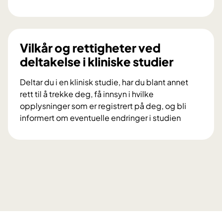
s
V
k
i
n
l
i
d
Vilkår og rettigheter ved
n
u
deltakelse i kliniske studier
g
d
s
e
Deltar du i en klinisk studie, har du blant annet
p
l
rett til å trekke deg, få innsyn i hvilke
r
t
opplysninger som er registrert på deg, og bli
o
a
informert om eventuelle endringer i studien
s
i
V
j
f
i
e
o
l
k
r
k
t
s
å
e
k
r
t
n
o
D
i
g
i
n