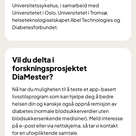
Universitetssykehus, i samarbeid med
Universitetet i Oslo, Universitetet i Tromsø,
helseteknologiselskapet Abel Technologies og
Diabetesforbundet.
V
i
l
d
Vil du delta i
u
forskningsprosjektet
b
DiaMester?
i
d
Nå har du muligheten til å teste et app-basert
r
livsstilsprogram som kan hjelpe deg å bedre
a
helsen din og kanskje også oppnå remisjon av
i
diabetes (normale blodsukkerverdier uten
f
blodsukkersenkende medisiner). Meld interesse
o
på e-post eller via nettskjema, så tar vi kontakt
r
for en uforpliktende samtale.