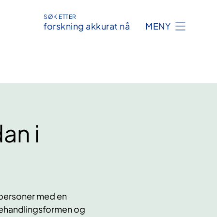
SØK ETTER
forskning akkurat nå
MENY
an i
r personer med en
v behandlingsformen og