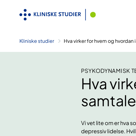
Hopp
til
innhold
Kliniske studier
Hva virker for hvem og hvordan 
PSYKODYNAMISK TE
Hva virk
samtale
Vi vet lite om er hva
depressiv lidelse. Hvi