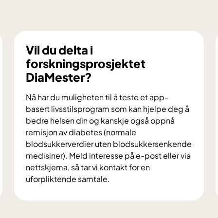
Vil du delta i
forskningsprosjektet
DiaMester?
Nå har du muligheten til å teste et app-
basert livsstilsprogram som kan hjelpe deg å
bedre helsen din og kanskje også oppnå
remisjon av diabetes (normale
blodsukkerverdier uten blodsukkersenkende
medisiner). Meld interesse på e-post eller via
nettskjema, så tar vi kontakt for en
uforpliktende samtale.
V
i
l