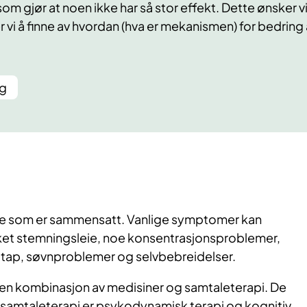
som gjør at noen ikke har så stor effekt. Dette ønsker vi
r vi å finne av hvordan (hva er mekanismen) for bedri
ng
lse som er sammensatt. Vanlige symptomer kan
ket stemningsleie, noe konsentrasjonsproblemer,
kttap, søvnproblemer og selvbebreidelser.
 en kombinasjon av medisiner og samtaleterapi. De
 samtaleterapi er psykodynamisk terapi og kognitiv