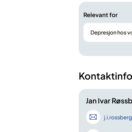
Relevant for
Depresjon hos v
Kontaktinf
Jan Ivar Røss
j
.i
.rossberg