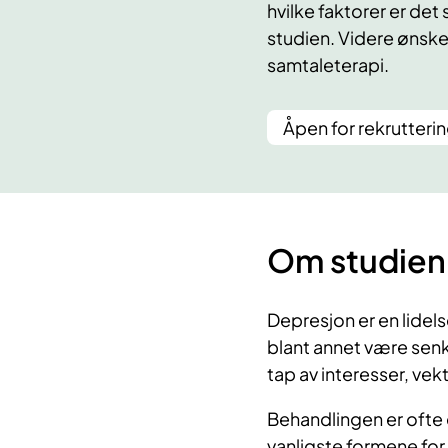
hvilke faktorer er det 
studien. Videre ønske
samtaleterapi.
Åpen for rekrutteri
Om studien
Depresjon er en lide
blant annet være sen
tap av interesser, ve
Behandlingen er ofte
vanligste formene for