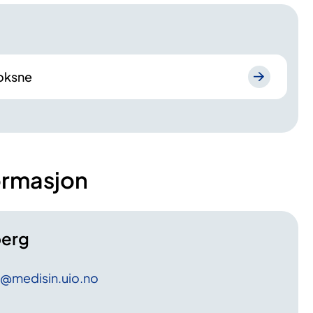
oksne
ormasjon
berg
@medisin
.uio
.no