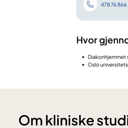
478 76 866
Hvor gjenn
Diakonhjemmet 
Oslo universitet
Om kliniske stud