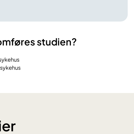
omføres studien?
sykehus
ssykehus
ier