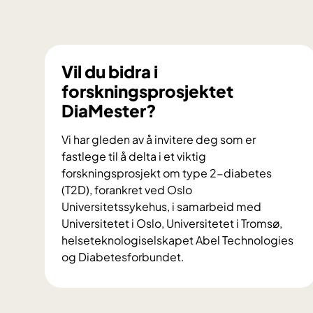
Vil du bidra i
forskningsprosjektet
DiaMester?
Vi har gleden av å invitere deg som er
fastlege til å delta i et viktig
forskningsprosjekt om type 2-diabetes
(T2D), forankret ved Oslo
Universitetssykehus, i samarbeid med
Universitetet i Oslo, Universitetet i Tromsø,
helseteknologiselskapet Abel Technologies
og Diabetesforbundet.
V
i
l