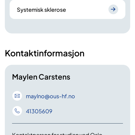
Systemisk sklerose
Kontaktinformasjon
Maylen Carstens
maylno
@ous-hf
.no
41305609
Kontaktperson for studien ved Oslo