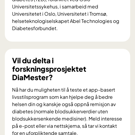
Universitetssykehus, i samarbeid med
Universitetet i Oslo, Universitetet i Tromsø,
helseteknologiselskapet Abel Technologies og
Diabetesforbundet.
V
i
l
d
Vil du delta i
u
forskningsprosjektet
b
DiaMester?
i
d
Nå har du muligheten til å teste et app-basert
r
livsstilsprogram som kan hjelpe deg å bedre
a
helsen din og kanskje også oppnå remisjon av
i
diabetes (normale blodsukkerverdier uten
f
blodsukkersenkende medisiner). Meld interesse
o
på e-post eller via nettskjema, så tar vi kontakt
r
for en uforpliktende samtale.