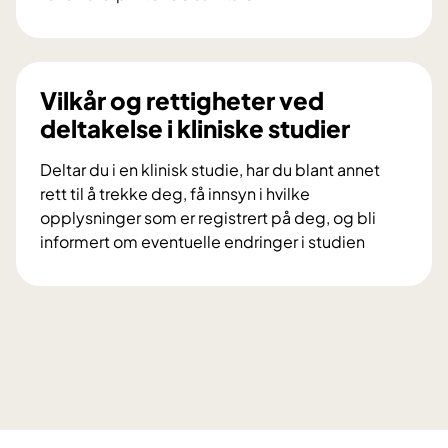
s
V
k
i
n
l
i
d
Vilkår og rettigheter ved
n
u
deltakelse i kliniske studier
g
d
s
e
Deltar du i en klinisk studie, har du blant annet
p
l
rett til å trekke deg, få innsyn i hvilke
r
t
opplysninger som er registrert på deg, og bli
o
a
informert om eventuelle endringer i studien
s
i
V
j
f
i
e
o
l
k
r
k
t
s
å
e
k
r
t
n
o
D
i
g
i