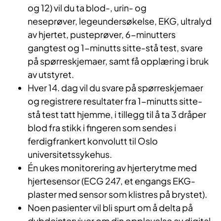
og 12) vil du ta blod-, urin- og
neseprøver, legeundersøkelse, EKG, ultralyd
av hjertet, pusteprøver, 6-minutters
gangtest og 1-minutts sitte-stå test, svare
på spørreskjemaer, samt få opplæring i bruk
av utstyret.
Hver 14. dag vil du svare på spørreskjemaer
og registrere resultater fra 1-minutts sitte-
stå test tatt hjemme, i tillegg til å ta 3 dråper
blod fra stikk i fingeren som sendes i
ferdigfrankert konvolutt til Oslo
universitetssykehus.
Én ukes monitorering av hjerterytme med
hjertesensor (ECG 247, et engangs EKG-
plaster med sensor som klistres på brystet).
Noen pasienter vil bli spurt om å delta på
dybdeintervjuer om din opplevelse av digital