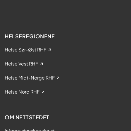
t
k
e
e
r
l
?
s
e
HELSEREGIONENE
i
k
Helse Sør-Øst RHF
l
i
Helse Vest RHF
n
i
Helse Midt-Norge RHF
s
k
Helse Nord RHF
e
s
t
OM NETTSTEDET
u
d
Informasjonskapsler