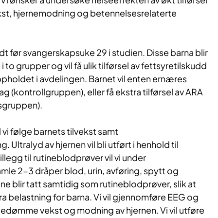
st, hjernemodning og betennelsesrelaterte
født før svangerskapsuke 29 i studien. Disse barna blir
 to grupper og vil få ulik tilførsel av fettsyretilskudd
pholdet i avdelingen. Barnet vil enten ernæres
dag (kontrollgruppen), eller få ekstra tilførsel av ARA
sgruppen).
 vi følge barnets tilvekst samt
ltralyd av hjernen vil bli utført i henhold til
illegg til rutineblodprøver vil vi under
e 2-3 dråper blod, urin, avføring, spytt og
 blir tatt samtidig som rutineblodprøver, slik at
tra belastning for barna. Vi vil gjennomføre EEG og
bedømme vekst og modning av hjernen. Vi vil utføre