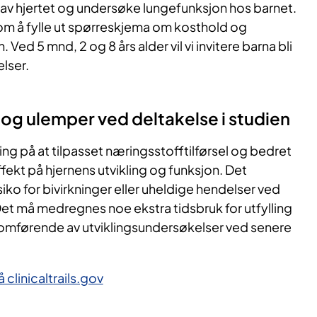
av hjertet og undersøke lungefunksjon hos barnet.
t om å fylle ut spørreskjema om kosthold og
Ved 5 mnd, 2 og 8 års alder vil vi invitere barna bli
elser.
 og ulemper ved deltakelse i studien
ng på at tilpasset næringsstofftilførsel og bedret
ffekt på hjernens utvikling og funksjon. Det
siko for bivirkninger eller uheldige hendelser ved
 Det må medregnes noe ekstra tidsbruk for utfylling
omførende av utviklingsundersøkelser ved senere
clinicaltrails.gov