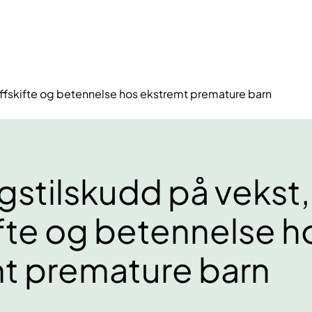
offskifte og betennelse hos ekstremt premature barn
gstilskudd på vekst,
ifte og betennelse h
t premature barn