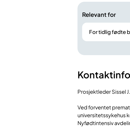
Relevant for
For tidlig fødte 
Kontaktinf
Prosjektleder Sissel J.
Ved forventet prematu
universitetssykehus k
Nyfødtintensiv avdeli