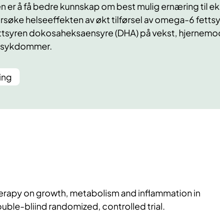
 er å få bedre kunnskap om best mulig ernæring til eks
ersøke helseeffekten av økt tilførsel av omega-6 fetts
ttsyren dokosaheksaensyre (DHA) på vekst, hjernemo
e sykdommer.
ing
therapy on growth, metabolism and inflammation in
uble-bliind randomized, controlled trial.