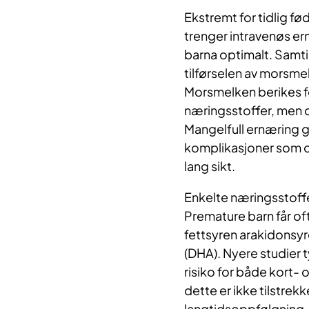
Ekstremt for tidlig fø
trenger intravenøs ern
barna optimalt. Samti
tilførselen av morsmel
Morsmelken berikes f
næringsstoffer, men d
Mangelfull ernæring gi
komplikasjoner som of
lang sikt.
Enkelte næringsstoffer
Premature barn får of
fettsyren arakidonsy
(DHA). Nyere studier 
risiko for både kort-
dette er ikke tilstrek
langtidsoppfølgning. 