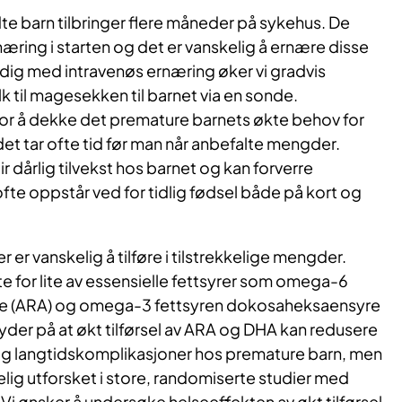
dte barn tilbringer flere måneder på sykehus. De
æring i starten og det er vanskelig å ernære disse
dig med intravenøs ernæring øker vi gradvis
k til magesekken til barnet via en sonde.
or å dekke det premature barnets økte behov for
et tar ofte tid før man når anbefalte mengder.
r dårlig tilvekst hos barnet og kan forverre
te oppstår ved for tidlig fødsel både på kort og
 er vanskelig å tilføre i tilstrekkelige mengder.
te for lite av essensielle fettsyrer som omega-6
re (ARA) og omega-3 fettsyren dokosaheksaensyre
tyder på at økt tilførsel av ARA og DHA kan redusere
 og langtidskomplikasjoner hos premature barn, men
kelig utforsket i store, randomiserte studier med
Vi ønsker å undersøke helseeffekten av økt tilførsel