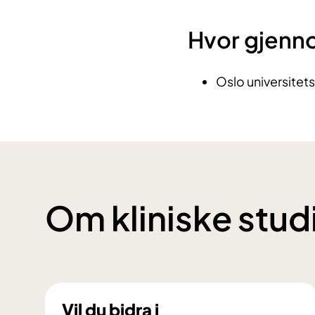
Hvor gjenn
Oslo universitet
Om kliniske stud
Vil du bidra i