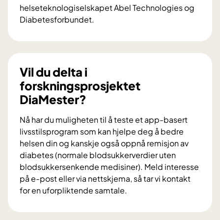
helseteknologiselskapet Abel Technologies og
Diabetesforbundet.
V
i
l
d
Vil du delta i
u
forskningsprosjektet
b
DiaMester?
i
d
Nå har du muligheten til å teste et app-basert
r
livsstilsprogram som kan hjelpe deg å bedre
a
helsen din og kanskje også oppnå remisjon av
i
diabetes (normale blodsukkerverdier uten
f
blodsukkersenkende medisiner). Meld interesse
o
på e-post eller via nettskjema, så tar vi kontakt
r
for en uforpliktende samtale.
s
V
k
i
n