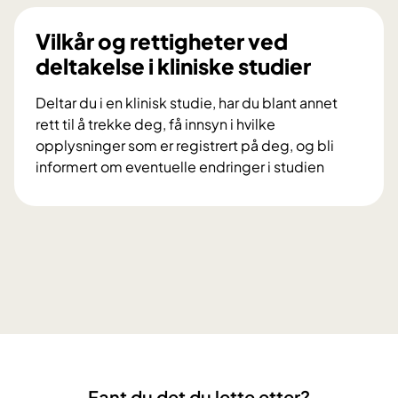
l
i
d
Vilkår og rettigheter ved
n
u
deltakelse i kliniske studier
g
d
s
e
Deltar du i en klinisk studie, har du blant annet
p
l
rett til å trekke deg, få innsyn i hvilke
r
t
opplysninger som er registrert på deg, og bli
o
a
informert om eventuelle endringer i studien
s
i
V
j
f
i
e
o
l
k
r
k
t
s
å
e
k
r
t
n
o
D
i
g
i
n
r
a
g
e
M
s
Fant du det du lette etter?