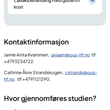
Cøliakibehandling med glutenfri
kost
Kontaktinformasjon
Janne Anita Kvammen,
uxjaam@ous-hf.no
tlf
+4793234722.
Cathrine Åkre Strandskogen,
cstrands@ous-
hf.no
, tlf +4791121290.
Hvor gjennomføres studien?