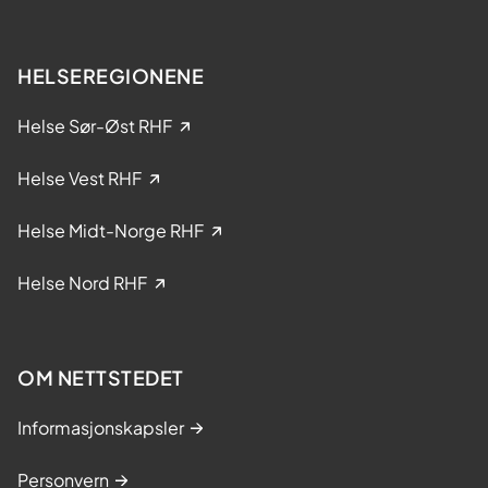
r
l
?
s
e
HELSEREGIONENE
i
k
Helse Sør-Øst RHF
l
i
Helse Vest RHF
n
i
Helse Midt-Norge RHF
s
k
Helse Nord RHF
e
s
t
OM NETTSTEDET
u
d
Informasjonskapsler
i
e
Personvern
r