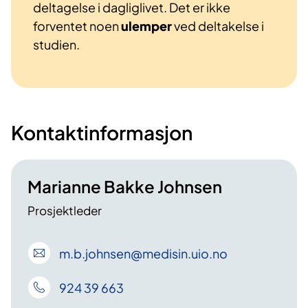
deltagelse i dagliglivet. Det er ikke
forventet noen
ulemper
ved deltakelse i
studien.
Kontaktinformasjon
Marianne Bakke Johnsen
Prosjektleder
m
.b
.johnsen
@medisin
.uio
.no
924 39 663