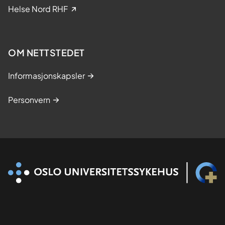
k
Helse Nord RHF
e
s
t
OM NETTSTEDET
u
d
Informasjonskapsler
i
e
Personvern
r