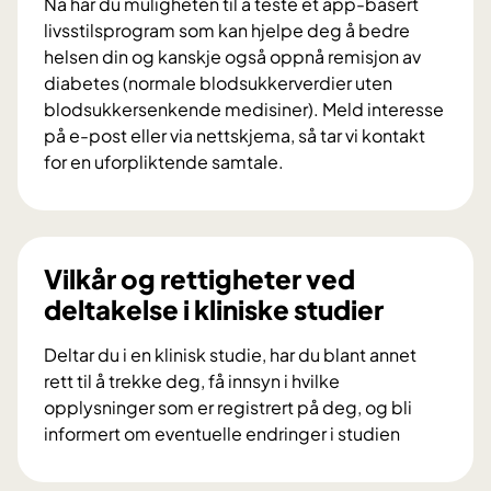
Nå har du muligheten til å teste et app-basert
r
livsstilsprogram som kan hjelpe deg å bedre
a
helsen din og kanskje også oppnå remisjon av
i
diabetes (normale blodsukkerverdier uten
f
blodsukkersenkende medisiner). Meld interesse
o
på e-post eller via nettskjema, så tar vi kontakt
r
for en uforpliktende samtale.
s
V
k
i
n
l
i
d
Vilkår og rettigheter ved
n
u
deltakelse i kliniske studier
g
d
s
e
Deltar du i en klinisk studie, har du blant annet
p
l
rett til å trekke deg, få innsyn i hvilke
r
t
opplysninger som er registrert på deg, og bli
o
a
informert om eventuelle endringer i studien
s
i
V
j
f
i
e