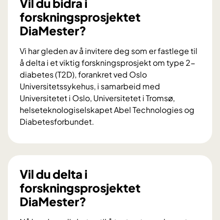
Vil du bidra i
forskningsprosjektet
DiaMester?
Vi har gleden av å invitere deg som er fastlege til
å delta i et viktig forskningsprosjekt om type 2-
diabetes (T2D), forankret ved Oslo
Universitetssykehus, i samarbeid med
Universitetet i Oslo, Universitetet i Tromsø,
helseteknologiselskapet Abel Technologies og
Diabetesforbundet.
V
i
l
d
Vil du delta i
u
forskningsprosjektet
b
DiaMester?
i
d