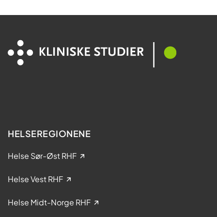
e
D
d
i
d
a
e
M
l
e
t
s
a
t
k
e
e
r
l
?
s
e
HELSEREGIONENE
i
k
Helse Sør-Øst RHF
l
i
Helse Vest RHF
n
i
Helse Midt-Norge RHF
s