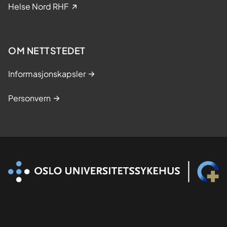
k
Helse Nord RHF
e
s
t
OM NETTSTEDET
u
d
Informasjonskapsler
i
e
Personvern
r