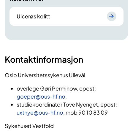
Ulcerøs kolitt
Kontaktinformasjon
Oslo Universitetssykehus Ullevål
overlege Gøri Perminow, epost:
goeper@ous-hf.no
,
studiekoordinator Tove Nyenget, epost:
uxtnye@ous-hf.no
, mob 90 10 83 09
Sykehuset Vestfold