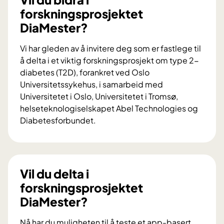
forskningsprosjektet
DiaMester?
Vi har gleden av å invitere deg som er fastlege til
å delta i et viktig forskningsprosjekt om type 2-
diabetes (T2D), forankret ved Oslo
Universitetssykehus, i samarbeid med
Universitetet i Oslo, Universitetet i Tromsø,
helseteknologiselskapet Abel Technologies og
Diabetesforbundet.
V
i
l
d
Vil du delta i
u
forskningsprosjektet
b
DiaMester?
i
d
Nå har du muligheten til å teste et app-basert