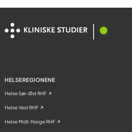
D
d
i
d
a
e
M
l
e
t
s
a
t
k
e
e
r
l
?
s
e
HELSEREGIONENE
i
k
Helse Sør-Øst RHF
l
i
Helse Vest RHF
n
i
Helse Midt-Norge RHF
s