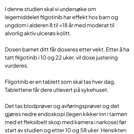
I denne studien skal vi undersøke om
legemiddelet filgotinib har effekt hos barn og
ungdom i alderen 8 til <18 år med moderat til
alvorlig aktiv ulcerøs kolitt.
Dosen barnet ditt får doseres etter vekt. Etter å ha
tatt filgotinib i 10 og 22 uker, vil dose justering
vurderes.
Filgotinib er en tablett som skal tas hver dag.
Tablettene får dere utlevert på sykehuset.
Det tas blodprøver og avføringsprøver og det
gjøres nedre endoskopi (legen kikker inn i tarmen
med et fleksibelt skop med kamera i narkose) før
start av studien og etter 10 og 58 uker. Hensikten