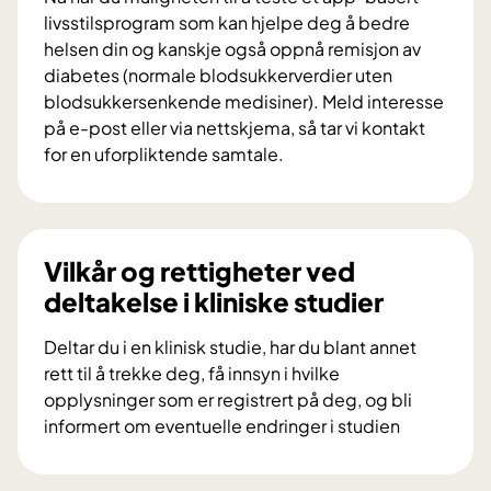
r
livsstilsprogram som kan hjelpe deg å bedre
a
helsen din og kanskje også oppnå remisjon av
i
diabetes (normale blodsukkerverdier uten
f
blodsukkersenkende medisiner). Meld interesse
o
på e-post eller via nettskjema, så tar vi kontakt
r
for en uforpliktende samtale.
s
V
k
i
n
l
i
d
Vilkår og rettigheter ved
n
u
deltakelse i kliniske studier
g
d
s
e
Deltar du i en klinisk studie, har du blant annet
p
l
rett til å trekke deg, få innsyn i hvilke
r
t
opplysninger som er registrert på deg, og bli
o
a
informert om eventuelle endringer i studien
s
i
V
j
f
i
e