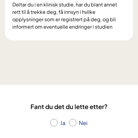
e
Deltar du i en klinisk studie, har du blant annet
p
l
rett til å trekke deg, få innsyn i hvilke
r
t
opplysninger som er registrert på deg, og bli
o
a
informert om eventuelle endringer i studien
s
i
V
j
f
i
e
o
l
k
r
k
t
s
å
e
k
r
t
n
o
D
i
g
i
n
r
a
g
e
M
s
Fant du det du lette etter?
t
e
p
t
s
r
i
Ja
Nei
t
o
g
e
s
h