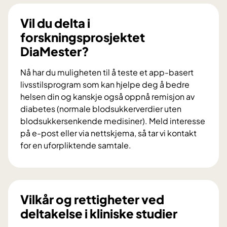
l
d
Vil du delta i
u
forskningsprosjektet
b
DiaMester?
i
d
Nå har du muligheten til å teste et app-basert
r
livsstilsprogram som kan hjelpe deg å bedre
a
helsen din og kanskje også oppnå remisjon av
i
diabetes (normale blodsukkerverdier uten
f
blodsukkersenkende medisiner). Meld interesse
o
på e-post eller via nettskjema, så tar vi kontakt
r
for en uforpliktende samtale.
s
V
k
i
n
l
i
d
Vilkår og rettigheter ved
n
u
deltakelse i kliniske studier
g
d
s