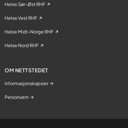
k
Helse Sør-Øst RHF
l
i
Helse Vest RHF
n
i
Helse Midt-Norge RHF
s
k
Helse Nord RHF
e
s
t
OM NETTSTEDET
u
d
Informasjonskapsler
i
e
Personvern
r