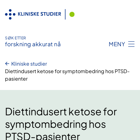
Hopp
til
innhold
SØK ETTER
forskning akkurat nå
MENY
Kliniske studier
Diettindusert ketose for symptombedring hos PTSD-
pasienter
Diettindusert ketose for
symptombedring hos
PTSD-pasienter