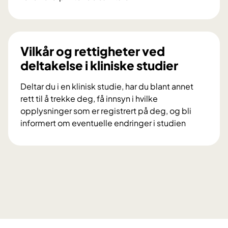
s
V
k
i
n
l
i
d
Vilkår og rettigheter ved
n
u
deltakelse i kliniske studier
g
d
s
e
Deltar du i en klinisk studie, har du blant annet
p
l
rett til å trekke deg, få innsyn i hvilke
r
t
opplysninger som er registrert på deg, og bli
o
a
informert om eventuelle endringer i studien
s
i
V
j
f
i
e
o
l
k
r
k
t
s
å
e
k
r
t
n
o
D
i
g
i