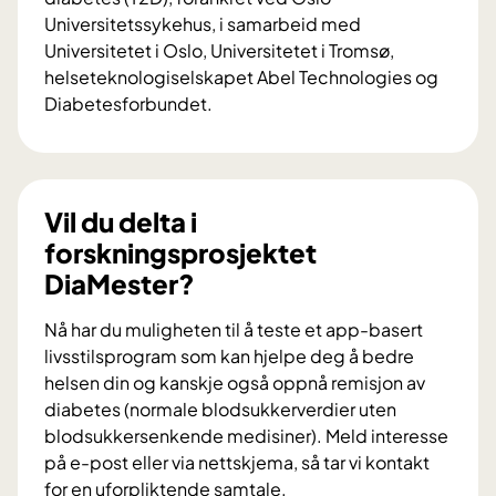
Universitetssykehus, i samarbeid med
Universitetet i Oslo, Universitetet i Tromsø,
helseteknologiselskapet Abel Technologies og
Diabetesforbundet.
V
i
l
d
Vil du delta i
u
forskningsprosjektet
b
DiaMester?
i
d
Nå har du muligheten til å teste et app-basert
r
livsstilsprogram som kan hjelpe deg å bedre
a
helsen din og kanskje også oppnå remisjon av
i
diabetes (normale blodsukkerverdier uten
f
blodsukkersenkende medisiner). Meld interesse
o
på e-post eller via nettskjema, så tar vi kontakt
r
for en uforpliktende samtale.