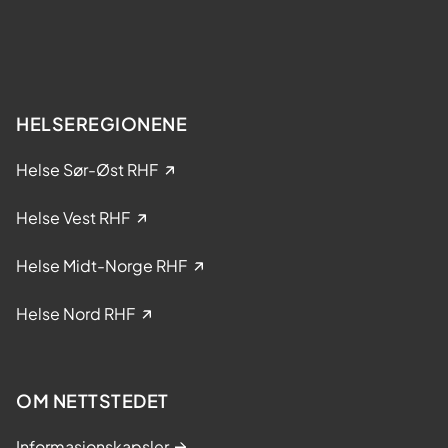
t
k
e
e
r
l
?
s
e
HELSEREGIONENE
i
k
Helse Sør-Øst RHF
l
i
Helse Vest RHF
n
i
Helse Midt-Norge RHF
s
k
Helse Nord RHF
e
s
t
OM NETTSTEDET
u
d
Informasjonskapsler