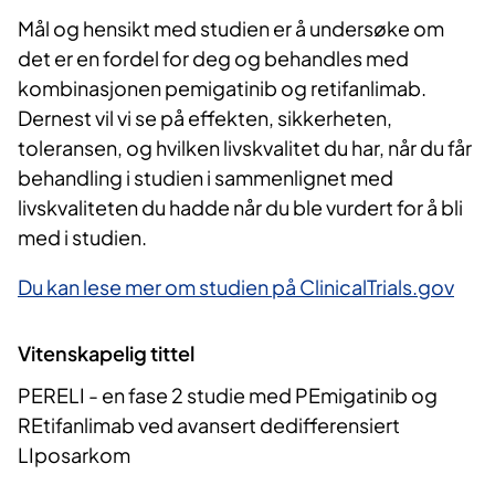
Mål og hensikt med studien er å undersøke om
det er en fordel
for
deg og
behandles med
kombinasjonen
pemigatinib
og
retifanlimab
.
D
ernest
vil vi se på effekten, sikkerheten,
toleransen,
og hvilken
livskvalitet
du har, når du
får
behandling
i studien
i
sammenlignet med
livskvaliteten du hadde når du ble vurdert for å bli
med i studien.
Du kan lese mer om studien på ClinicalTrials.gov
Vitenskapelig tittel
PERELI - en fase 2 studie med PEmigatinib og
REtifanlimab ved avansert dedifferensiert
LIposarkom