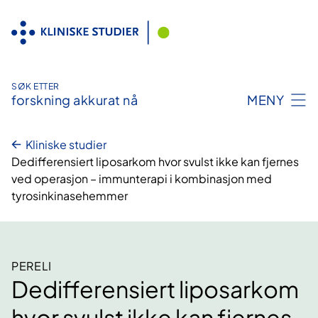
Hopp
til
innhold
SØK ETTER
forskning akkurat nå
MENY
Kliniske studier
Dedifferensiert liposarkom hvor svulst ikke kan fjernes
ved operasjon – immunterapi i kombinasjon med
tyrosinkinasehemmer
PERELI
Dedifferensiert liposarkom
hvor svulst ikke kan fjernes