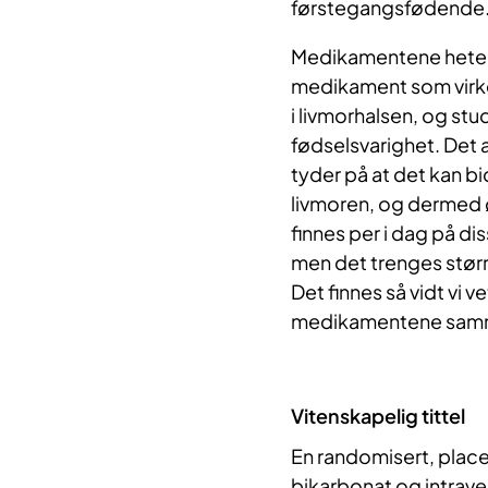
førstegangsfødende
Medikamentene heter
medikament som virk
i livmorhalsen, og stud
fødselsvarighet. Det
tyder på at det kan bi
livmoren, og dermed 
finnes per i dag på d
men det trenges større
Det finnes så vidt vi 
medikamentene sammen
Vitenskapelig tittel
En randomisert, place
bikarbonat og intrav