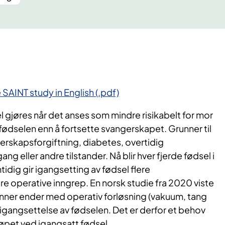
SAINT study in English (.pdf)
 gjøres når det anses som mindre risikabelt for mor
 fødselen enn å fortsette svangerskapet. Grunner til
rskapsforgiftning, diabetes, overtidig
g eller andre tilstander. Nå blir hver fjerde fødsel i
idig gir igangsetting av fødsel flere
re operative inngrep. En norsk studie fra 2020 viste
kvinner ender med operativ forløsning (vakuum, tang
er igangsettelse av fødselen. Det er derfor et behov
løpet ved igangsatt fødsel.