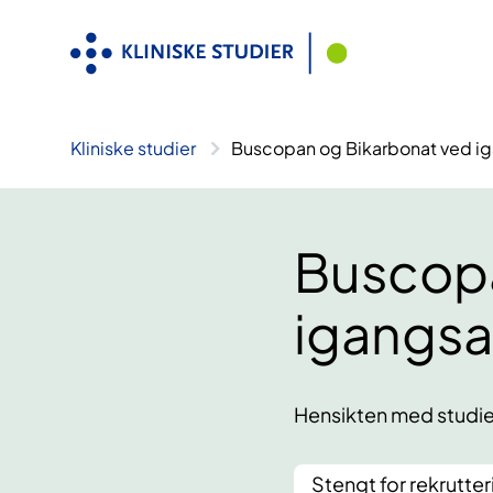
Hopp
til
innhold
Kliniske studier
Buscopan og Bikarbonat ved ig
Buscopa
igangsa
Hensikten med studien
Stengt for rekrutter