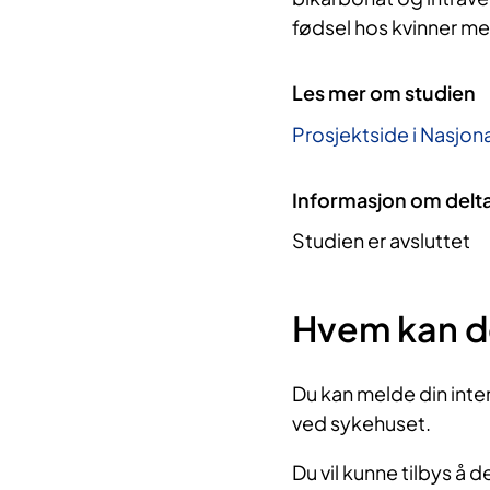
fødsel hos kvinner m
Les mer om studien
Prosjektside i Nasjona
Informasjon om delt
Studien er avsluttet
Hvem kan d
D
u kan melde din inter
ved sykehuset.
Du vil kunne tilbys å de