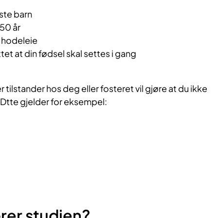
rste barn
50 år
i hodeleie
ttet at din fødsel skal settes i gang
ilstander hos deg eller fosteret vil gjøre at du ikke
. Dtte gjelder for eksempel:
rer studien?