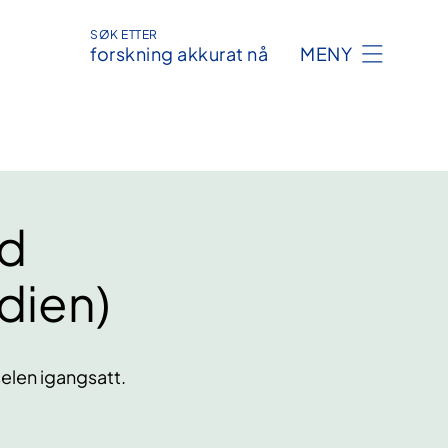
SØK ETTER
forskning akkurat nå
MENY
ed
dien)
elen igangsatt.