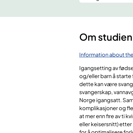
Om studien
Information about the 
I
gangsetting av fødsel
og/eller barn å starte
dette kan være svange
svangerskap, vannavgan
Norge igangsatt. Samt
komplikasjoner og fle
at mer enn fire av ti 
eller keisersnitt) ett
for å optimalisere for