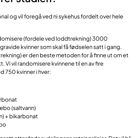
nal og vil foregå ved ni sykehus fordelt over hele
andomisere (fordele ved loddtrekning) 3000
avide kvinner som skal få fødselen satt i gang.
ekning) er den beste metoden for å finne ut om et
 Vi vil randomisere kvinnene til en av fire
 750 kvinner i hver:
rbonat
ebo (saltvann)
n) + bikarbonat
ebo