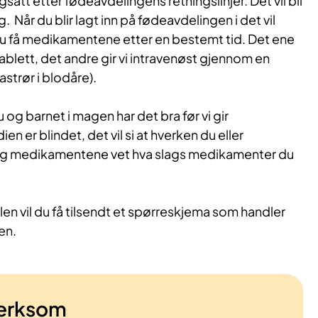
gsatt etter fødeavdelingens retningslinjer. Det vil bli
. Når du blir lagt inn på fødeavdelingen i det vil
l du få medikamentene etter en bestemt tid. Det ene
blett, det andre gir vi intravenøst gjennom en
astrør i blodåre).
u og barnet i magen har det bra før vi gir
 er blindet, det vil si at hverken du eller
g medikamentene vet hva slags medikamenter du
en vil du få tilsendt et spørreskjema som handler
en.
erksom