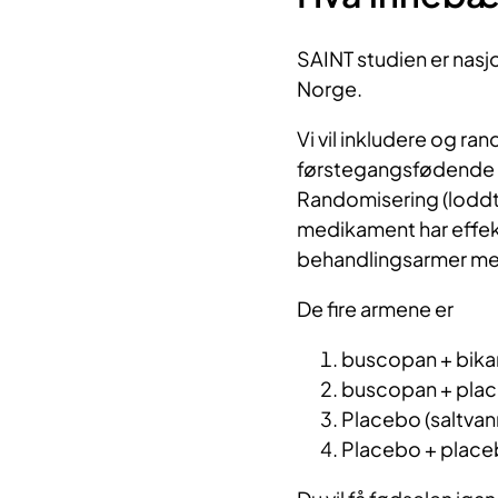
SAINT studien er nasjo
Norge.
Vi vil inkludere og r
førstegangsfødende gr
Randomisering (loddtr
medikament har effekt.
behandlingsarmer med
De fire armene er
buscopan + bika
buscopan + plac
Placebo (saltvan
Placebo + plac