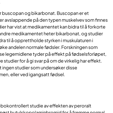
.
 buscopan og bikarbonat. Buscopan er et
er avslappende på den typen muskelvev som finnes
ier har vist at medikamentet kan bidra til å forkorte
 andre medikamentet heter bikarbonat, og studier
dra til å opprettholde styrken i muskulaturen i
øke andelen normale fødsler. Forskningen som
isse legemidlene tyder på effekt på fødselsforløpet,
 studier for å gi svar på om de virkelig har effekt.
vet ingen studier som undersøker disse
, eller ved igangsatt fødsel.
bokontrollert studie av effekten av peroralt
enøst butylskopolaminbromid for å fremme normal