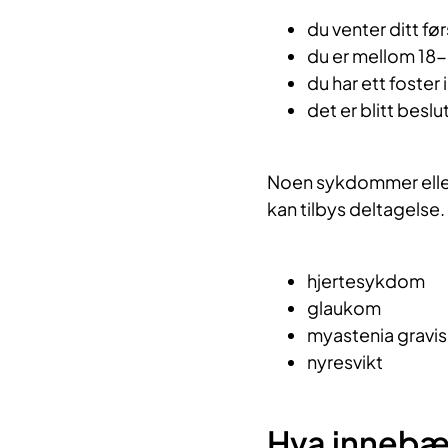
du venter ditt fø
du er mellom 18-
du har ett foster 
det er blitt beslu
Noen sykdommer eller t
kan tilbys deltagelse
hjertesykdom
glaukom
myastenia gravis
nyresvikt
Hva innebæ