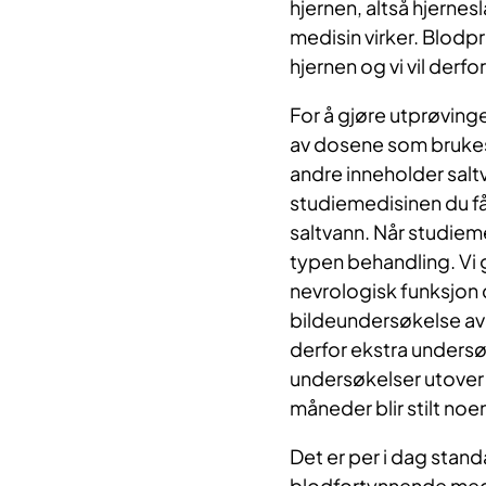
hjernen, altså hjern
medisin virker. Blodp
hjernen og vi vil derf
For å gjøre utprøvinge
av dosene som bruke
andre inneholder saltv
studiemedisinen du f
saltvann. Når studieme
typen behandling. Vi 
nevrologisk funksjon 
bildeundersøkelse av 
derfor ekstra undersø
undersøkelser utover 
måneder blir stilt noe
Det er per i dag stan
blodfortynnende medis