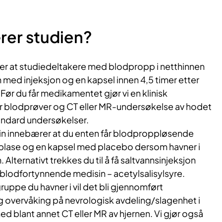
rer studien?
r at studiedeltakere med blodpropp i netthinnen
 med injeksjon og en kapsel innen 4,5 timer etter
r du får medikamentet gjør vi en klinisk
r blodprøver og CT eller MR-undersøkelse av hodet
andard undersøkelser.
in innebærer at du enten får blodproppløsende
plase og en kapsel med placebo dersom havner i
Alternativt trekkes du til å få saltvannsinjeksjon
 blodfortynnende medisin – acetylsalisylsyre.
ruppe du havner i vil det bli gjennomført
 overvåking på nevrologisk avdeling/slagenhet i
d blant annet CT eller MR av hjernen. Vi gjør også