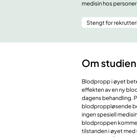
medisin hos personer
Stengt for rekrutter
Om studien
Blodpropp i øyet bete
effekten av en ny b
dagens behandling. Pe
blodproppløsende beh
ingen spesiell medisin
blodproppen kommer f
tilstanden i øyet me