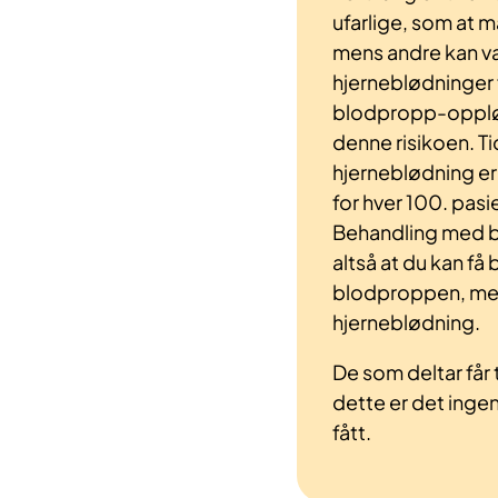
ufarlige, som at m
mens andre kan vær
hjerneblødninger 
blodpropp-oppløs
denne risikoen. Ti
hjerneblødning er
for hver 100. pas
Behandling med 
altså at du kan få
blodproppen, men o
hjerneblødning.
De som deltar får
dette er det ingen 
fått.