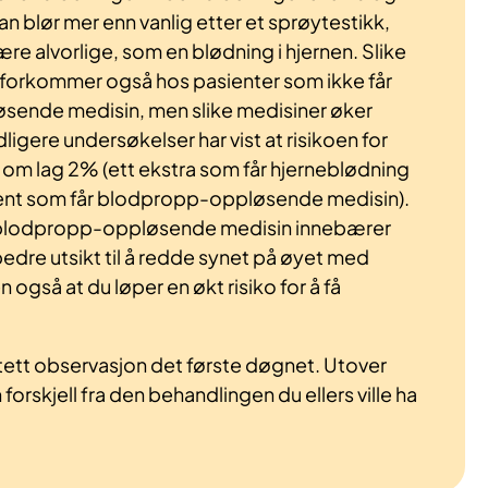
an blør mer enn vanlig etter et sprøytestikk,
e alvorlige, som en blødning i hjernen. Slike
forkommer også hos pasienter som ikke får
ende medisin, men slike medisiner øker
dligere undersøkelser har vist at risikoen for
 om lag 2% (ett ekstra som får hjerneblødning
ient som får blodpropp-oppløsende medisin).
blodpropp-oppløsende medisin innebærer
 bedre utsikt til å redde synet på øyet med
gså at du løper en økt risiko for å få
 tett observasjon det første døgnet. Utover
forskjell fra den behandlingen du ellers ville ha