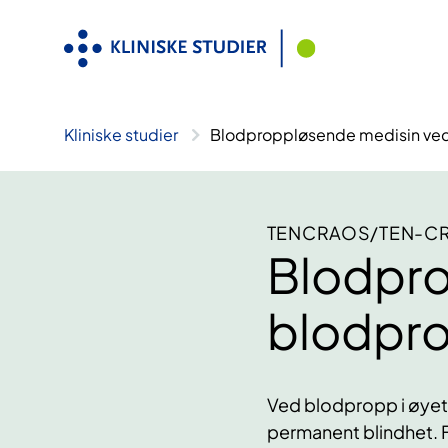
Hopp
til
innhold
Kliniske studier
Blodproppløsende medisin ved
TENCRAOS/TEN-C
Blodpro
blodpro
Ved blodpropp i øyet – 
permanent blindhet. 