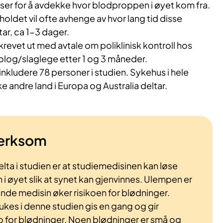
er for å avdekke hvor blodproppen i øyet kom fra.
ldet vil ofte avhenge av hvor lang tid disse
ar, ca 1-3 dager.
skrevet ut med avtale om poliklinisk kontroll hos
log/slaglege etter 1 og 3 måneder.
 inkludere 78 personer i studien. Sykehus i hele
 andre land i Europa og Australia deltar.
erksom
ta i studien er at studiemedisinen kan løse
 øyet slik at synet kan gjenvinnes. Ulempen er
de medisin øker risikoen for blødninger.
kes i denne studien gis en gang og gir
ko for blødninger. Noen blødninger er små og