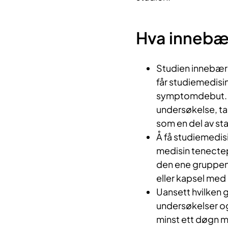
Hva innebæ
Studien innebære
får studiemedisin
symptomdebut. Fø
undersøkelse, ta
som en del av st
Å få studiemedis
medisin tenecte
den ene gruppen. 
eller kapsel med
Uansett hvilken g
undersøkelser og
minst ett døgn me