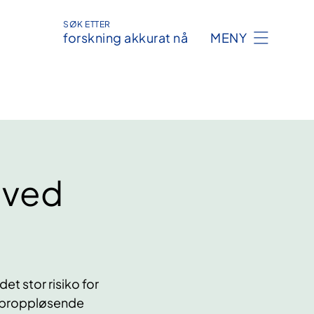
SØK ETTER
forskning akkurat nå
MENY
 ved
et stor risiko for
odproppløsende