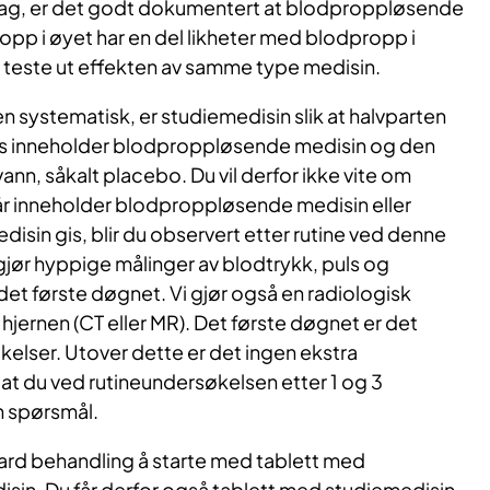
eslag, er det godt dokumentert at blodproppløsende
ropp i øyet har en del likheter med blodpropp i
or teste ut effekten av samme type medisin.
n systematisk, er studiemedisin slik at halvparten
s inneholder blodproppløsende medisin og den
ann, såkalt placebo. Du vil derfor ikke vite om
år inneholder blodproppløsende medisin eller
disin gis, blir du observert etter rutine ved denne
gjør hyppige målinger av blodtrykk, puls og
det første døgnet. Vi gjør også en radiologisk
hjernen (CT eller MR). Det første døgnet er det
kelser. Utover dette er det ingen ekstra
at du ved rutineundersøkelsen etter 1 og 3
n spørsmål.
dard behandling å starte med tablett med
in. Du får derfor også tablett med studiemedisin.