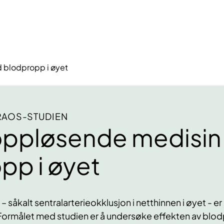
 blodpropp i øyet
RAOS-STUDIEN
ppløsende medisin
pp i øyet
såkalt sentralarterieokklusjon i netthinnen i øyet - er d
Formålet med studien er å undersøke effekten av bl