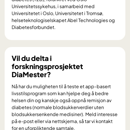
Universitetssykehus, i samarbeid med
Universitetet i Oslo, Universitetet i Tromsø,
helseteknologiselskapet Abel Technologies og
Diabetesforbundet.
V
i
l
d
Vil du delta i
u
forskningsprosjektet
b
DiaMester?
i
d
Nå har du muligheten til å teste et app-basert
r
livsstilsprogram som kan hjelpe deg å bedre
a
helsen din og kanskje også oppnå remisjon av
i
diabetes (normale blodsukkerverdier uten
f
blodsukkersenkende medisiner). Meld interesse
o
på e-post eller via nettskjema, så tar vi kontakt
r
for en uforpliktende samtale.