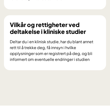
s
V
k
i
n
l
i
d
Vilkår og rettigheter ved
n
u
deltakelse i kliniske studier
g
d
s
e
Deltar du i en klinisk studie, har du blant annet
p
l
rett til å trekke deg, få innsyn i hvilke
r
t
opplysninger som er registrert på deg, og bli
o
a
informert om eventuelle endringer i studien
s
i
V
j
f
i
e
o
l
k
r
k
t
s
å
e
k
r
t
n
o
D
i
g
i