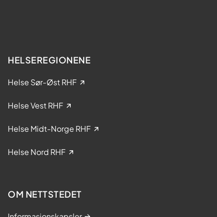
t
k
e
e
r
l
?
s
e
HELSEREGIONENE
i
k
Helse Sør-Øst RHF
l
i
Helse Vest RHF
n
i
Helse Midt-Norge RHF
s
k
Helse Nord RHF
e
s
t
OM NETTSTEDET
u
d
Informasjonskapsler