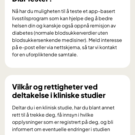
d
Nå har du muligheten til å teste et app-basert
r
livsstilsprogram som kan hjelpe deg å bedre
a
helsen din og kanskje også oppnå remisjon av
i
diabetes (normale blodsukkerverdier uten
f
blodsukkersenkende medisiner). Meld interesse
o
på e-post eller via nettskjema, så tar vi kontakt
r
for en uforpliktende samtale.
s
V
k
i
n
l
i
d
Vilkår og rettigheter ved
n
u
deltakelse i kliniske studier
g
d
s
e
Deltar du i en klinisk studie, har du blant annet
p
l
rett til å trekke deg, få innsyn i hvilke
r
t
opplysninger som er registrert på deg, og bli
o
a
informert om eventuelle endringer i studien
s
i