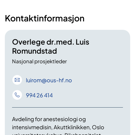
Kontaktinformasjon
Overlege dr.med. Luis
Romundstad
Nasjonal prosjektleder
luirom
@ous-hf
.no
994 26 414
Avdeling for anestesiologi og
intensivmedisin, Akuttklinikken, Oslo