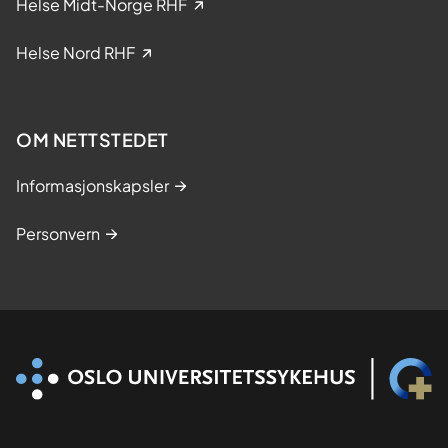
Helse Midt-Norge RHF
s
k
Helse Nord RHF
e
s
t
OM NETTSTEDET
u
d
Informasjonskapsler
i
e
Personvern
r