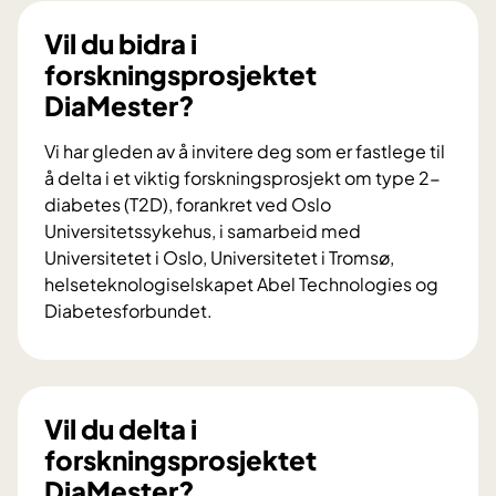
Vil du bidra i
forskningsprosjektet
DiaMester?
Vi har gleden av å invitere deg som er fastlege til
å delta i et viktig forskningsprosjekt om type 2-
diabetes (T2D), forankret ved Oslo
Universitetssykehus, i samarbeid med
Universitetet i Oslo, Universitetet i Tromsø,
helseteknologiselskapet Abel Technologies og
Diabetesforbundet.
V
i
l
d
Vil du delta i
u
forskningsprosjektet
b
DiaMester?
i