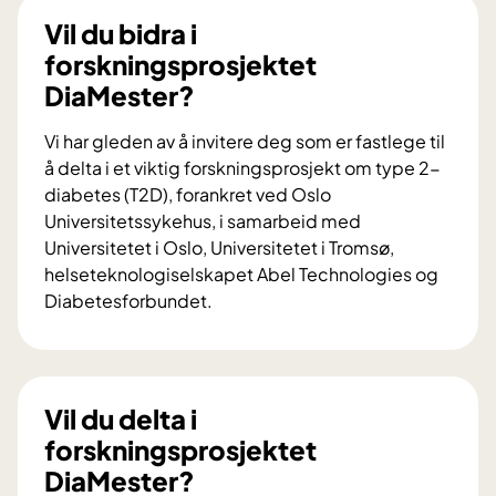
Vil du bidra i
forskningsprosjektet
DiaMester?
Vi har gleden av å invitere deg som er fastlege til
å delta i et viktig forskningsprosjekt om type 2-
diabetes (T2D), forankret ved Oslo
Universitetssykehus, i samarbeid med
Universitetet i Oslo, Universitetet i Tromsø,
helseteknologiselskapet Abel Technologies og
Diabetesforbundet.
V
i
l
d
Vil du delta i
u
forskningsprosjektet
b
DiaMester?
i