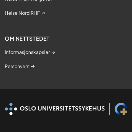
s
k
Helse Nord RHF
e
s
t
OM NETTSTEDET
u
d
Informasjonskapsler
i
e
Personvern
r