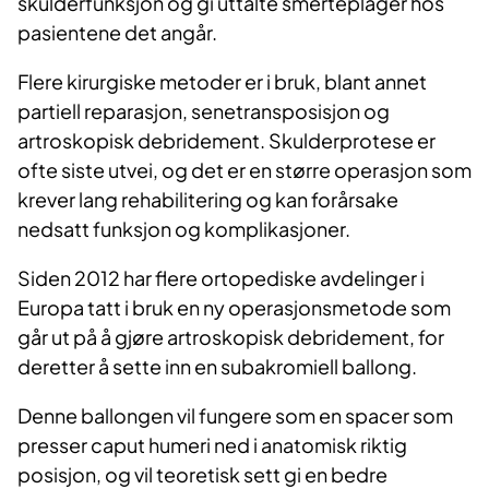
skulderfunksjon og gi uttalte smerteplager hos
pasientene det angår.
Flere kirurgiske metoder er i bruk, blant annet
partiell reparasjon, senetransposisjon og
artroskopisk debridement. Skulderprotese er
ofte siste utvei, og det er en større operasjon som
krever lang rehabilitering og kan forårsake
nedsatt funksjon og komplikasjoner.
Siden 2012 har flere ortopediske avdelinger i
Europa tatt i bruk en ny operasjonsmetode som
går ut på å gjøre artroskopisk debridement, for
deretter å sette inn en subakromiell ballong.
Denne ballongen vil fungere som en spacer som
presser caput humeri ned i anatomisk riktig
posisjon, og vil teoretisk sett gi en bedre