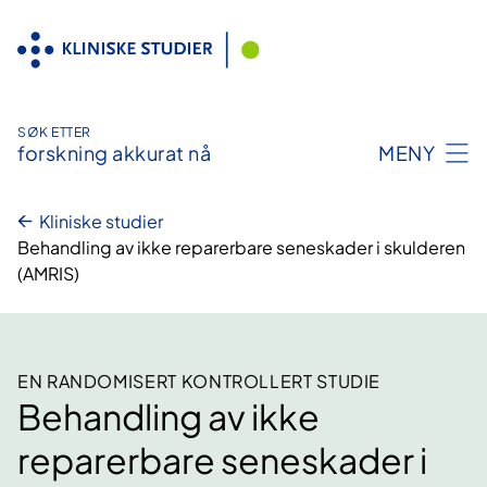
Hopp
til
innhold
SØK ETTER
forskning akkurat nå
MENY
Kliniske studier
Behandling av ikke reparerbare seneskader i skulderen
(AMRIS)
EN RANDOMISERT KONTROLLERT STUDIE
Behandling av ikke
reparerbare seneskader i