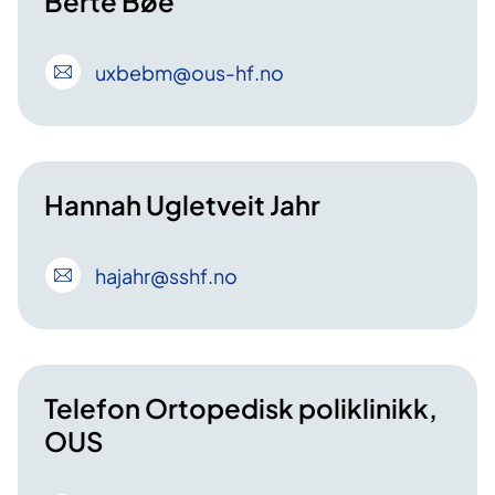
Berte Bøe
uxbebm
@ous-hf
.no
Hannah Ugletveit Jahr
hajahr
@sshf
.no
Telefon Ortopedisk poliklinikk,
OUS