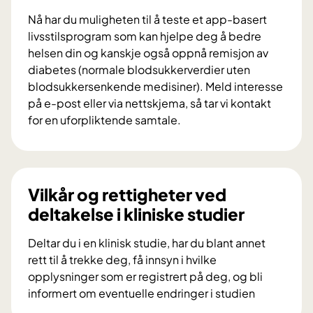
d
Nå har du muligheten til å teste et app-basert
r
livsstilsprogram som kan hjelpe deg å bedre
a
helsen din og kanskje også oppnå remisjon av
i
diabetes (normale blodsukkerverdier uten
f
blodsukkersenkende medisiner). Meld interesse
o
på e-post eller via nettskjema, så tar vi kontakt
r
for en uforpliktende samtale.
s
V
k
i
n
l
i
d
Vilkår og rettigheter ved
n
u
deltakelse i kliniske studier
g
d
s
e
Deltar du i en klinisk studie, har du blant annet
p
l
rett til å trekke deg, få innsyn i hvilke
r
t
opplysninger som er registrert på deg, og bli
o
a
informert om eventuelle endringer i studien
s
i
V
j