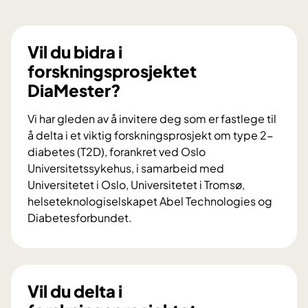
Vil du bidra i
forskningsprosjektet
DiaMester?
Vi har gleden av å invitere deg som er fastlege til
å delta i et viktig forskningsprosjekt om type 2-
diabetes (T2D), forankret ved Oslo
Universitetssykehus, i samarbeid med
Universitetet i Oslo, Universitetet i Tromsø,
helseteknologiselskapet Abel Technologies og
Diabetesforbundet.
V
i
l
d
Vil du delta i
u