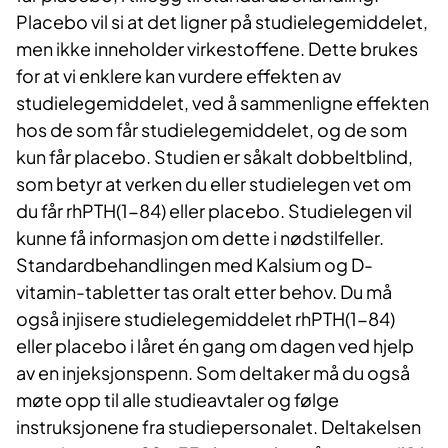
Placebo vil si at det ligner på studielegemiddelet,
men ikke inneholder virkestoffene. Dette brukes
for at vi enklere kan vurdere effekten av
studielegemiddelet, ved å sammenligne effekten
hos de som får studielegemiddelet, og de som
kun får placebo. Studien er såkalt dobbeltblind,
som betyr at verken du eller studielegen vet om
du får rhPTH(1-84) eller placebo. Studielegen vil
kunne få informasjon om dette i nødstilfeller.
Standardbehandlingen med Kalsium og D-
vitamin-tabletter tas oralt etter behov. Du må
også injisere studielegemiddelet rhPTH(1-84)
eller placebo i låret én gang om dagen ved hjelp
av en injeksjonspenn. Som deltaker må du også
møte opp til alle studieavtaler og følge
instruksjonene fra studiepersonalet. Deltakelsen