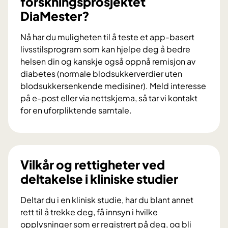
forskningsprosjektet
b
DiaMester?
i
d
Nå har du muligheten til å teste et app-basert
r
livsstilsprogram som kan hjelpe deg å bedre
a
helsen din og kanskje også oppnå remisjon av
i
diabetes (normale blodsukkerverdier uten
f
blodsukkersenkende medisiner). Meld interesse
o
på e-post eller via nettskjema, så tar vi kontakt
r
for en uforpliktende samtale.
s
V
k
i
n
l
i
d
Vilkår og rettigheter ved
n
u
deltakelse i kliniske studier
g
d
s
e
Deltar du i en klinisk studie, har du blant annet
p
l
rett til å trekke deg, få innsyn i hvilke
r
t
opplysninger som er registrert på deg, og bli
o