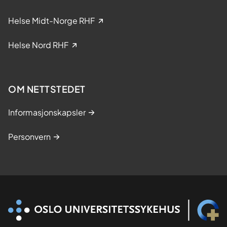
n
i
Helse Midt-Norge RHF
s
k
Helse Nord RHF
e
s
t
OM NETTSTEDET
u
d
Informasjonskapsler
i
e
Personvern
r