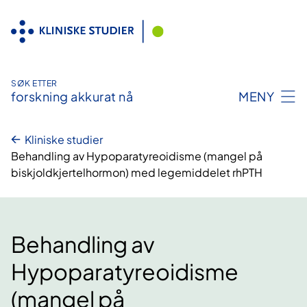
Hopp
til
innhold
SØK ETTER
forskning akkurat nå
MENY
Kliniske studier
Behandling av Hypoparatyreoidisme (mangel på
biskjoldkjertelhormon) med legemiddelet rhPTH
Behandling av
Hypoparatyreoidisme
(mangel på