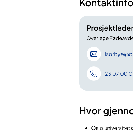
Kontaktinf
Prosjektleder
Overlege Fødeavde
isorbye
@o
23 07 00 
Hvor gjenn
Oslo universitet