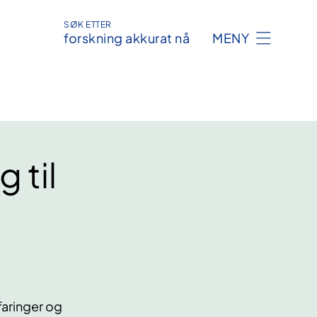
SØK ETTER
forskning akkurat nå
MENY
 til
faringer og