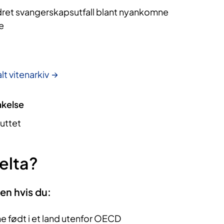
ret svangerskapsutfall blant nyankomne
e
lt vitenarkiv
akelse
luttet
elta?
ien hvis du:
ne født i et land utenfor OECD