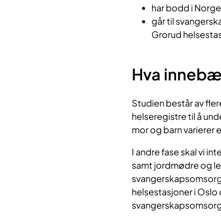
har bodd i Norge i
går til svangers
Grorud helsesta
Hva innebæ
Studien består av flere
helseregistre til å u
mor og barn varierer e
I andre fase skal vi i
samt jordmødre og leg
svangerskapsomsorgen
helsestasjoner i Oslo
svangerskapsomsorgen