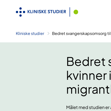
Hopp
til
innhold
Kliniske studier
Bedret svangerskapsomsorg til
Bedret 
kvinner
migran
Målet med studien er 