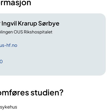
ormasjon
 Ingvil Krarup Sørbye
lingen OUS Rikshospitalet
us-hf
.no
00
omføres studien?
ssykehus