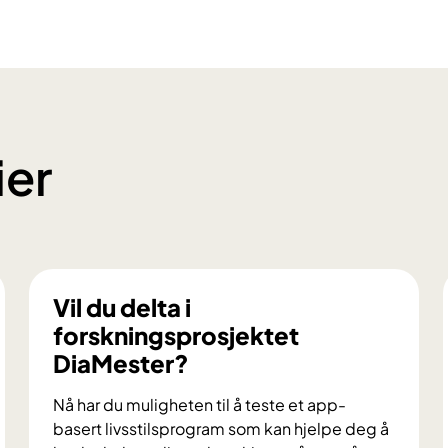
ier
Vil du delta i
forskningsprosjektet
DiaMester?
Nå har du muligheten til å teste et app-
basert livsstilsprogram som kan hjelpe deg å