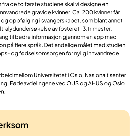
fra de to første studiene skal vi designe en
 innvandrede gravide kvinner. Ca. 200 kvinner får
ak og oppfølging i svangerskapet, som blant annet
tralydundersøkelse av fosteret i 3.trimester.
gang til bedre informasjon gjennom en app med
jon på flere språk. Det endelige målet med studien
aps- og fødselsomsorgen for nylig innvandrede
rbeid mellom Universitetet i Oslo, Nasjonalt senter
kning, Fødeavdelingene ved OUS og AHUS og Oslo
n.
erksom