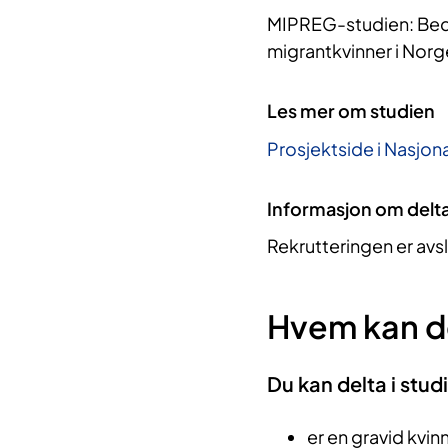
MIPREG-studien: Bed
migrantkvinner i Norg
Les mer om studien
Prosjektside i Nasjona
Informasjon om delt
Rekrutteringen er avs
Hvem kan d
Du kan delta i stud
er en gravid kvin