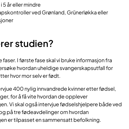
 5 år eller mindre
kapskontroller ved Grønland, Grünerløkka eller
sjoner
rer studien?
 faser. I første fase skal vi bruke informasjon fra
ndersøke hvordan uheldige svangerskapsutfall for
tter hvor mor selv er født.
ntervjue 400 nylig innvandrede kvinner etter fødsel,
er, for å få vite hvordan de opplever
. Vi skal også intervjue fødselshjelpere både ved
 og på tre fødeavdelinger om hvordan
 er tilpasset en sammensatt befolkning.