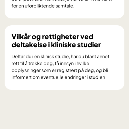
r
for en uforpliktende samtale.
s
V
k
i
n
l
i
d
Vilkår og rettigheter ved
n
u
deltakelse i kliniske studier
g
d
s
e
Deltar du i en klinisk studie, har du blant annet
p
l
rett til å trekke deg, få innsyn i hvilke
r
t
opplysninger som er registrert på deg, og bli
o
a
informert om eventuelle endringer i studien
s
i
V
j
f
i
e
o
l
k
r
k
t
s
å
e
k
r
t
n
o
D