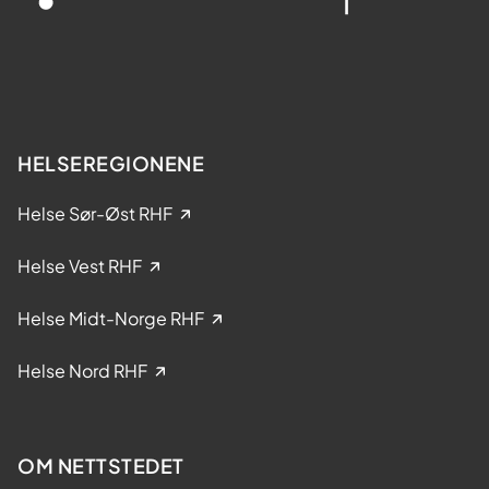
s
a
t
k
e
e
r
l
?
s
e
HELSEREGIONENE
i
k
Helse Sør-Øst RHF
l
i
Helse Vest RHF
n
i
Helse Midt-Norge RHF
s
k
Helse Nord RHF
e
s
t
OM NETTSTEDET
u