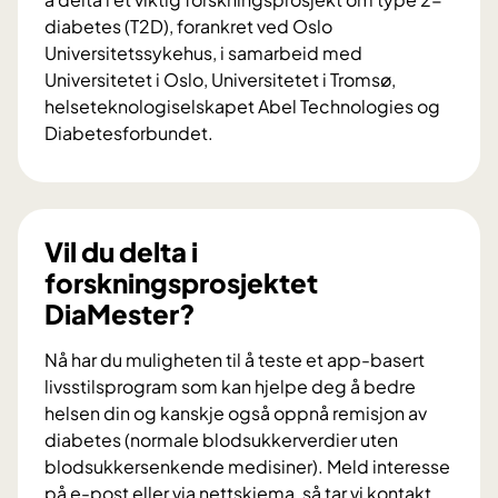
diabetes (T2D), forankret ved Oslo
Universitetssykehus, i samarbeid med
Universitetet i Oslo, Universitetet i Tromsø,
helseteknologiselskapet Abel Technologies og
Diabetesforbundet.
V
i
l
d
Vil du delta i
u
forskningsprosjektet
b
DiaMester?
i
d
Nå har du muligheten til å teste et app-basert
r
livsstilsprogram som kan hjelpe deg å bedre
a
helsen din og kanskje også oppnå remisjon av
i
diabetes (normale blodsukkerverdier uten
f
blodsukkersenkende medisiner). Meld interesse
o
på e-post eller via nettskjema, så tar vi kontakt