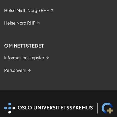
n
i
Helse Midt-Norge RHF
s
k
Helse Nord RHF
e
s
t
OM NETTSTEDET
u
d
Informasjonskapsler
i
e
Personvern
r