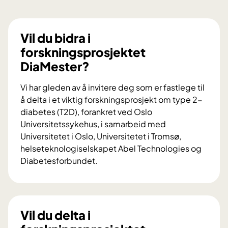
Vil du bidra i
forskningsprosjektet
DiaMester?
Vi har gleden av å invitere deg som er fastlege til
å delta i et viktig forskningsprosjekt om type 2-
diabetes (T2D), forankret ved Oslo
Universitetssykehus, i samarbeid med
Universitetet i Oslo, Universitetet i Tromsø,
helseteknologiselskapet Abel Technologies og
Diabetesforbundet.
V
i
l
d
Vil du delta i
u