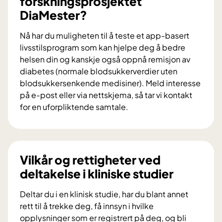
forskningsprosjektet
b
DiaMester?
i
d
Nå har du muligheten til å teste et app-basert
r
livsstilsprogram som kan hjelpe deg å bedre
a
helsen din og kanskje også oppnå remisjon av
i
diabetes (normale blodsukkerverdier uten
f
blodsukkersenkende medisiner). Meld interesse
o
på e-post eller via nettskjema, så tar vi kontakt
r
for en uforpliktende samtale.
s
V
k
i
n
l
i
d
Vilkår og rettigheter ved
n
u
deltakelse i kliniske studier
g
d
s
e
Deltar du i en klinisk studie, har du blant annet
p
l
rett til å trekke deg, få innsyn i hvilke
r
t
opplysninger som er registrert på deg, og bli
o