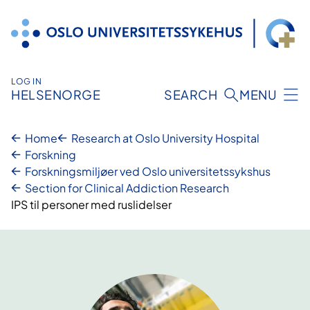
Hopp
til
innhold
LOG IN
HELSENORGE
SEARCH
MENU
Home
Research at Oslo University Hospital
Forskning
Forskningsmiljøer ved Oslo universitetssykshus
Section for Clinical Addiction Research
IPS til personer med ruslidelser