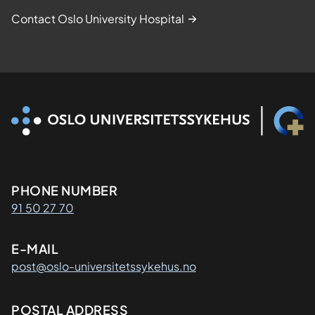
Contact Oslo University Hospital
Kontaktinformasjon
PHONE NUMBER
91 50 27 70
E-MAIL
post@oslo-universitetssykehus.no
Adresse
POSTAL ADDRESS