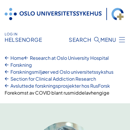
Hopp
til
innhold
LOG IN
HELSENORGE
SEARCH
MENU
Home
Research at Oslo University Hospital
Forskning
Forskningsmiljøer ved Oslo universitetssykshus
Section for Clinical Addiction Research
Avsluttede forskningsprosjekter hos RusForsk
Forekomst av COVID blant rusmiddelavhengige