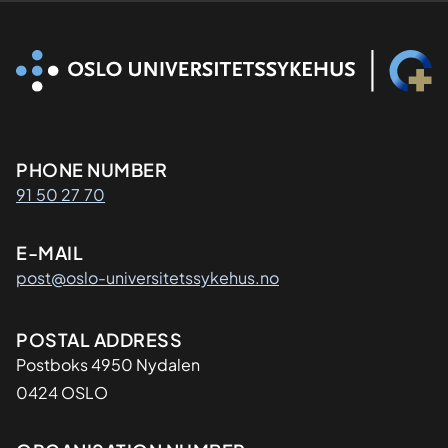
Kontaktinformasjon
PHONE NUMBER
91 50 27 70
E-MAIL
post@oslo-universitetssykehus.no
Adresse
POSTAL ADDRESS
Postboks 4950 Nydalen
0424 OSLO