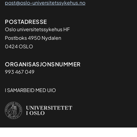
post@oslo-universitetssykehus.no
Adresse
POSTADRESSE
Oslo universitetssykehus HF
Postboks 4950 Nydalen
0424 OSLO
Organisasjon
ORGANISASJONSNUMMER
993 467 049
I SAMARBEID MED UIO