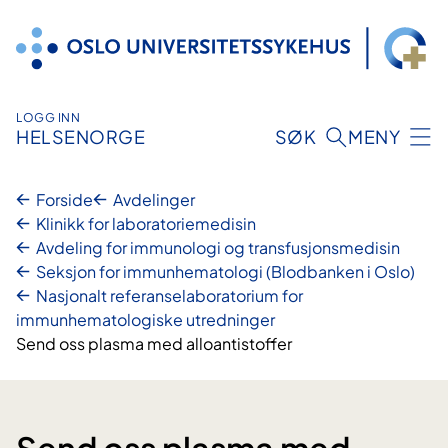
Hopp
til
innhold
LOGG INN
HELSENORGE
SØK
MENY
Forside
Avdelinger
Klinikk for laboratoriemedisin
Avdeling for immunologi og transfusjonsmedisin
Seksjon for immunhematologi (Blodbanken i Oslo)
Nasjonalt referanselaboratorium for
immunhematologiske utredninger
Send oss plasma med alloantistoffer
Send oss plasma med